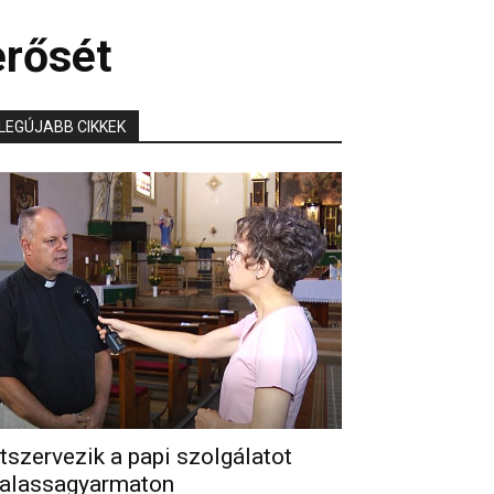
erősét
LEGÚJABB CIKKEK
tszervezik a papi szolgálatot
alassagyarmaton