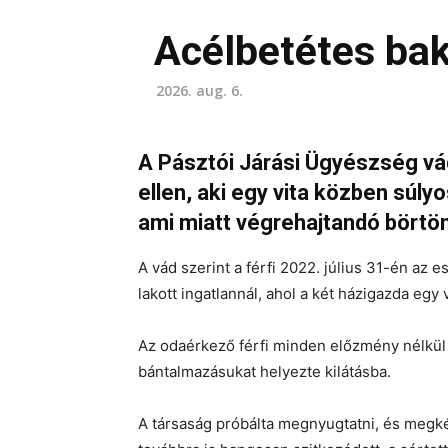
Acélbetétes bak
2026. aug. 6.
A Pásztói Járási Ügyészség vád
ellen, aki egy vita közben súl
ami miatt végrehajtandó börtönb
A vád szerint a férfi 2022. július 31-én az e
lakott ingatlannál, ahol a két házigazda egy
Az odaérkező férfi minden előzmény nélkül m
bántalmazásukat helyezte kilátásba.
A társaság próbálta megnyugtatni, és megké