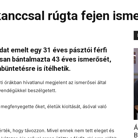
anccsal rúgta fejen ism
at emelt egy 31 éves pásztói férfi
yosan bántalmazta 43 éves ismerősét,
üntetésre is ítélhetik.
sti órákban hívatlanul megjelent az ismerősei által
 vendégükkel beszélgetett.
egfenyegette őket, életük kioltását, ásóval való
Á
rték, hogy távozzon. Mivel ennek nem tett eleget és
B