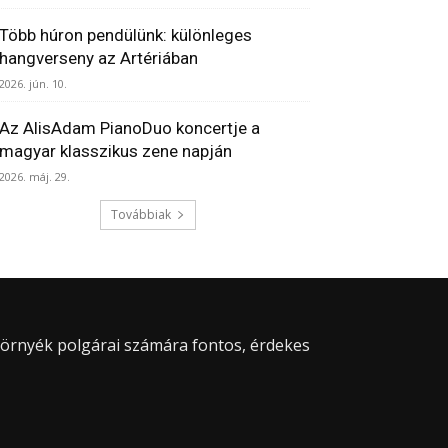
Több húron pendülünk: különleges
hangverseny az Artériában
2026. jún. 10.
Az AlisAdam PianoDuo koncertje a
magyar klasszikus zene napján
2026. máj. 29.
Továbbiak
 környék polgárai számára fontos, érdekes