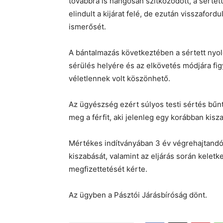
továbbra is hangosan szitkozódott, a sértett 
elindult a kijárat felé, de ezután visszaford
ismerősét.
A bántalmazás következtében a sértett nyol
sérülés helyére és az elkövetés módjára f
véletlennek volt köszönhető.
Az ügyészség ezért súlyos testi sértés bűnt
meg a férfit, aki jelenleg egy korábban kisz
Mértékes indítványában 3 év végrehajtandó 
kiszabását, valamint az eljárás során keletk
megfizettetését kérte.
Az ügyben a Pásztói Járásbíróság dönt.