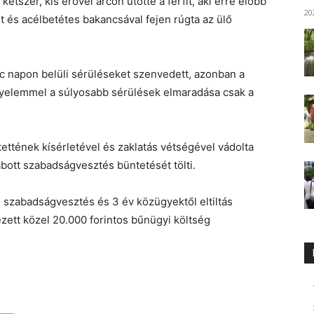
kétszer, kis erővel arcon ütötte a férfit, aki erre előbb
20
ult és acélbetétes bakancsával fejen rúgta az ülő
c napon belüli sérüléseket szenvedett, azonban a
igyelemmel a súlyosabb sérülések elmaradása csak a
ettének kísérletével és zaklatás vétségével vádolta
abott szabadságvesztés büntetését tölti.
szabadságvesztés és 3 év közügyektől eltiltás
ezett közel 20.000 forintos bűnügyi költség