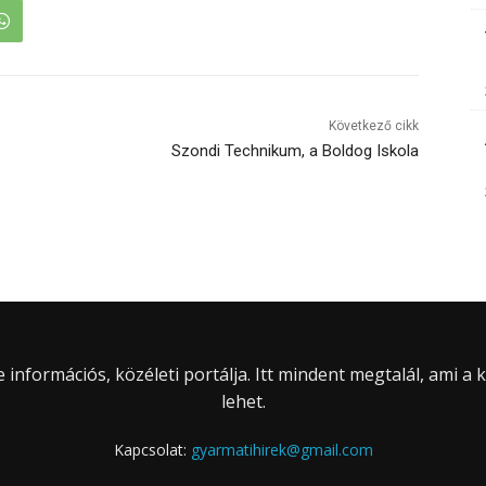
Következő cikk
Szondi Technikum, a Boldog Iskola
információs, közéleti portálja. Itt mindent megtalál, ami a
lehet.
Kapcsolat:
gyarmatihirek@gmail.com