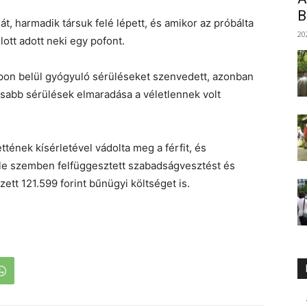
B
, harmadik társuk felé lépett, és amikor az próbálta
20
ott adott neki egy pofont.
apon belül gyógyuló sérüléseket szenvedett, azonban
sabb sérülések elmaradása a véletlennek volt
ttének kísérletével vádolta meg a férfit, és
vele szemben felfüggesztett szabadságvesztést és
zett 121.599 forint bűnügyi költséget is.