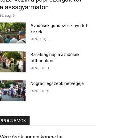
alassagyarmaton
26. aug. 6.
Az idősek gondozói: kinyújtott
kezek
2026. aug. 5.
Barátság napja az idősek
otthonában
2026. júl. 31.
Nógrád legszebb hétvégéje
2026. júl. 30.
PROGRAMOK
Végzősök ünnepi koncertje