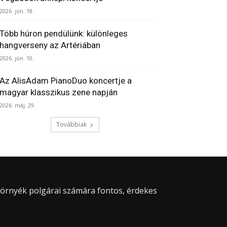
2026. jún. 18.
Több húron pendülünk: különleges
hangverseny az Artériában
2026. jún. 10.
Az AlisAdam PianoDuo koncertje a
magyar klasszikus zene napján
2026. máj. 29.
Továbbiak
 környék polgárai számára fontos, érdekes