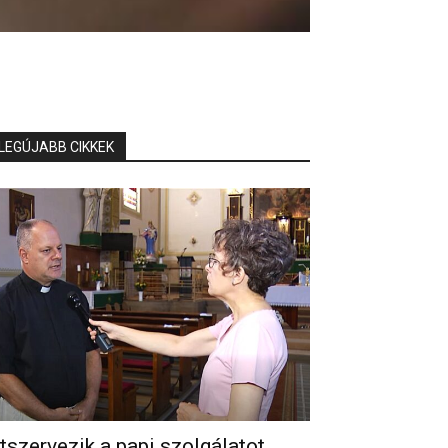
LEGÚJABB CIKKEK
tszervezik a papi szolgálatot