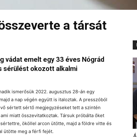
összeverte a társát
ég vádat emelt egy 33 éves Nógrád
os sérülést okozott alkalmi
armadik ismerősük 2022. augusztus 28-án egy
ajd a nap végén együtt is italoztak. A presszóból
évő sértett sértő megjegyzéseket tett a szintén
, ami miatt összevitatkoztak. Társuk próbálta őket
rtettre, ököllel arcon ütötte, majd a földre vitte és
 ütötte meg a férfi fejét.
Á