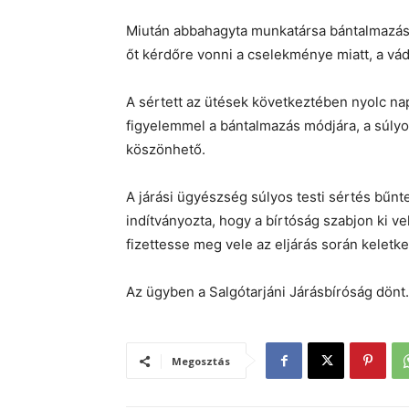
Miután abbahagyta munkatársa bántalmazását
őt kérdőre vonni a cselekménye miatt, a vádl
A sértett az ütések következtében nyolc n
figyelemmel a bántalmazás módjára, a súlyo
köszönhető.
A járási ügyészség súlyos testi sértés bűnte
indítványozta, hogy a bírtóság szabjon ki 
fizettesse meg vele az eljárás során keletke
Az ügyben a Salgótarjáni Járásbíróság dönt.
Megosztás