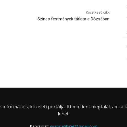
Következő cikk
Színes festmények tárlata a Dózsában
információs, közéleti portálja. Itt mindent megtalál, ami a
lehet.
Kapcsolat:
gyarmatihirek@gmail.com