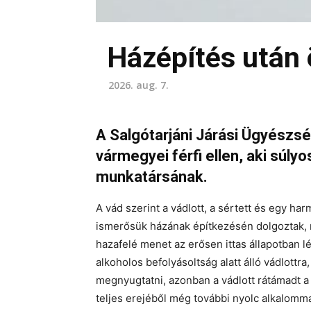
Házépítés után 
2026. aug. 7.
A Salgótarjáni Járási Ügyészs
vármegyei férfi ellen, aki súly
munkatársának.
A vád szerint a vádlott, a sértett és egy h
ismerősük házának építkezésén dolgoztak, m
hazafelé menet az erősen ittas állapotban l
alkoholos befolyásoltság alatt álló vádlottra
megnyugtatni, azonban a vádlott rátámadt a sé
teljes erejéből még további nyolc alkalommal