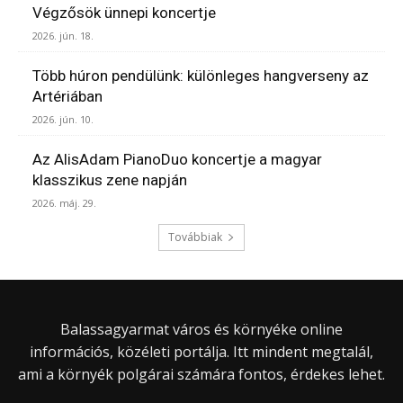
Végzősök ünnepi koncertje
2026. jún. 18.
Több húron pendülünk: különleges hangverseny az
Artériában
2026. jún. 10.
Az AlisAdam PianoDuo koncertje a magyar
klasszikus zene napján
2026. máj. 29.
Továbbiak
Balassagyarmat város és környéke online
információs, közéleti portálja. Itt mindent megtalál,
ami a környék polgárai számára fontos, érdekes lehet.