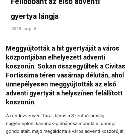
Fellobbant az első adventi
gyertya lángja
2026. aug. 6.
Meggyújtották a hit gyertyáját a város
központjában elhelyezett adventi
koszorún. Sokan összegyűltek a Civitas
Fortissima téren vasárnap délután, ahol
ünnepélyesen meggyújtották az első
adventi gyertyát a helyszínen felállított
koszorún.
A rendezvényen Turai János a Szentháromság
nagytemplom kanonok-plébánosa mondta el ünnepi
gondolatait, majd megáldotta a város adventi koszorúját