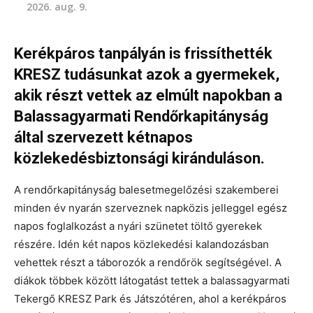
2026. aug. 9.
Kerékpáros tanpályán is frissíthették
KRESZ tudásunkat azok a gyermekek,
akik részt vettek az elmúlt napokban a
Balassagyarmati Rendőrkapitányság
által szervezett kétnapos
közlekedésbiztonsági kiránduláson.
A rendőrkapitányság balesetmegelőzési szakemberei
minden év nyarán szerveznek napközis jelleggel egész
napos foglalkozást a nyári szünetet töltő gyerekek
részére. Idén két napos közlekedési kalandozásban
vehettek részt a táborozók a rendőrök segítségével. A
diákok többek között látogatást tettek a balassagyarmati
Tekergő KRESZ Park és Játszótéren, ahol a kerékpáros