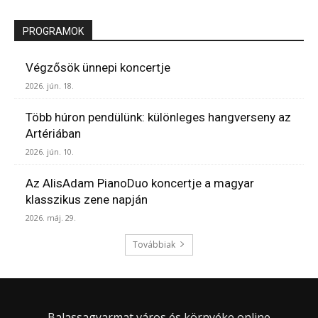
PROGRAMOK
Végzősök ünnepi koncertje
2026. jún. 18.
Több húron pendülünk: különleges hangverseny az
Artériában
2026. jún. 10.
Az AlisAdam PianoDuo koncertje a magyar
klasszikus zene napján
2026. máj. 29.
Továbbiak
Balassagyarmat város és környéke online