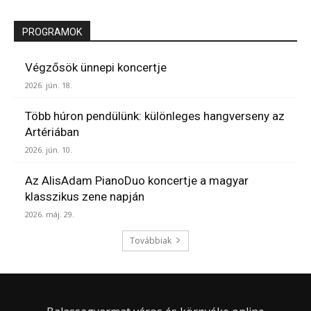
PROGRAMOK
Végzősök ünnepi koncertje
2026. jún. 18.
Több húron pendülünk: különleges hangverseny az
Artériában
2026. jún. 10.
Az AlisAdam PianoDuo koncertje a magyar
klasszikus zene napján
2026. máj. 29.
Továbbiak