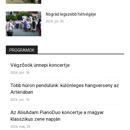
Nógrád legszebb hétvégéje
2026. júl. 30.
PROGRAMOK
Végzősök ünnepi koncertje
2026. jún. 18.
Több húron pendülünk: különleges hangverseny az
Artériában
2026. jún. 10.
Az AlisAdam PianoDuo koncertje a magyar
klasszikus zene napján
2026. máj. 29.