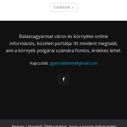
Továbbiak
Balassagyarmat város és környéke online
információs, közéleti portálja. Itt mindent megtalál,
ami a környék polgárai számára fontos, érdekes lehet.
Kapcsolat:
gyarmatihirek@gmail.com
Kedves Látogató! Tájékoztatjuk, hogy a honlap felhasználói