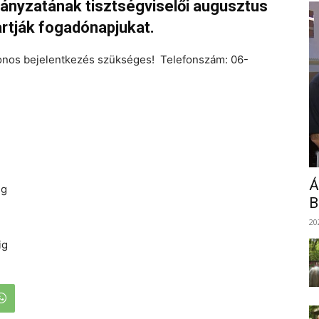
nyzatának tisztségviselői augusztus
artják fogadónapjukat.
onos bejelentkezés szükséges! Telefonszám: 06-
Á
ig
B
20
ig