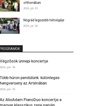
otthonában
2026. júl. 31.
Nógrád legszebb hétvégéje
2026. júl. 30.
PROGRAMOK
Végzősök ünnepi koncertje
2026. jún. 18.
Több húron pendülünk: különleges
hangverseny az Artériában
2026. jún. 10.
Az AlisAdam PianoDuo koncertje a
magyar klasszikus zene napján