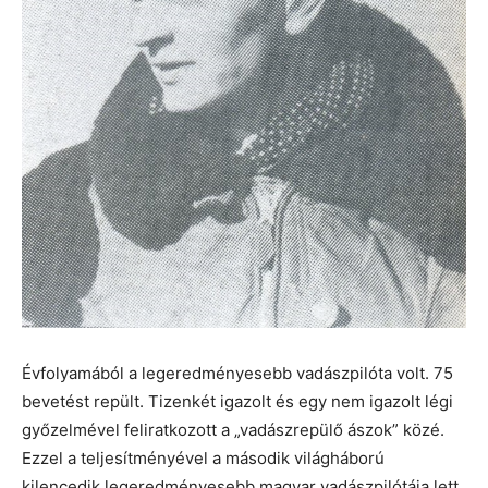
Évfolyamából a legeredményesebb vadászpilóta volt. 75
bevetést repült. Tizenkét igazolt és egy nem igazolt légi
győzelmével feliratkozott a „vadászrepülő ászok” közé.
Ezzel a teljesítményével a második világháború
kilencedik legeredményesebb magyar vadászpilótája lett.