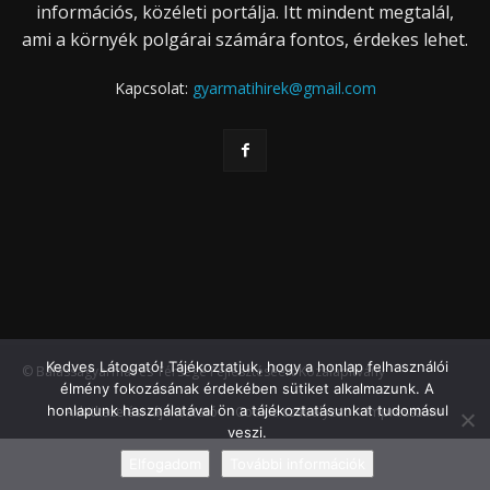
információs, közéleti portálja. Itt mindent megtalál,
ami a környék polgárai számára fontos, érdekes lehet.
Kapcsolat:
gyarmatihirek@gmail.com
Kedves Látogató! Tájékoztatjuk, hogy a honlap felhasználói
© Balassagyarmat és Térsége Fejlesztéséért Közalapítvány
élmény fokozásának érdekében sütiket alkalmazunk. A
honlapunk használatával ön a tájékoztatásunkat tudomásul
Adatkezelési tájékoztató
Cookie szabályzat
Impresszum
veszi.
Elfogadom
További információk