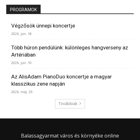
PROGRAMOK
Végzősök ünnepi koncertje
2026. jún. 18.
Több húron pendülünk: különleges hangverseny az
Artériában
2026. jún. 10.
Az AlisAdam PianoDuo koncertje a magyar
klasszikus zene napján
2026. máj. 29.
Továbbiak
Balassagyarmat város és környéke online