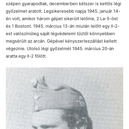
szépen gyarapodtak, decemberben kétszer is kettős légi
győzelmet aratott. Legsikeresebb napja 1945. január 14-
én volt, amikor három gépet sikerült lelőnie, 2 La-5-öst
és 1 Bostont. 1945. március 13-án miután lelőtt egy Il-2-
est valószínűleg saját légvédelemi tűztől könnyebben
megsérült az arcán. Gépével kényszerleszállást kellett
végeznie. Utolsó légi győzelmét 1945. március 20-án
aratta egy Il-2 fölött.