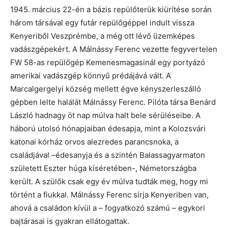
1945. március 22-én a bázis repülőterük kiürítése során
három társával egy futár repülőgéppel indult vissza
Kenyeriből Veszprémbe, a még ott lévő üzemképes
vadászgépekért. A Málnássy Ferenc vezette fegyvertelen
FW 58-as repülőgép Kemenesmagasinál egy portyázó
amerikai vadászgép könnyű prédájává vált. A
Marcalgergelyi község mellett égve kényszerleszálló
gépben lelte halálát Málnássy Ferenc. Pilóta társa Benárd
László hadnagy öt nap múlva halt bele sérüléseibe. A
háború utolsó hónapjaiban édesapja, mint a Kolozsvári
katonai kórház orvos alezredes parancsnoka, a
családjával –édesanyja és a szintén Balassagyarmaton
született Eszter húga kíséretében-, Németországba
került. A szülők csak egy év múlva tudták meg, hogy mi
történt a fiukkal. Málnássy Ferenc sírja Kenyeriben van,
ahová a családon kívül a – fogyatkozó számú – egykori
bajtárasai is gyakran ellátogattak.