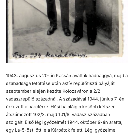
1943. augusztus 20-án Kassán avatták hadnaggyá, majd a
szabadsága letöltése után aktív repülőtiszti pályáját
szeptember elején kezdte Kolozsváron a 2/2
vadászrepülő századnál. A századával 1944. június 7-én
érkezett a harctérre. Hősi haláláig a később kétszer
átszámozott 102/2. majd 101/8. vadász században
szolgált. Első légi győzelmét 1944. október 9-én aratta,
egy La-5-öst lőtt le a Kárpátok felett. Légi győzelmei