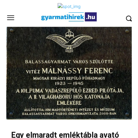
Egy elmaradt emléktábla avató