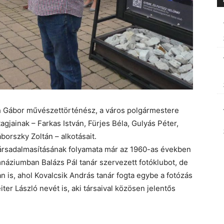
ch Gábor művészettörténész, a város polgármestere
agjainak – Farkas István, Fürjes Béla, Gulyás Péter,
áborszky Zoltán – alkotásait.
társadalmasításának folyamata már az 1960-as években
mnáziumban Balázs Pál tanár szervezett fotóklubot, de
 is, ahol Kovalcsik András tanár fogta egybe a fotózás
er László nevét is, aki társaival közösen jelentős