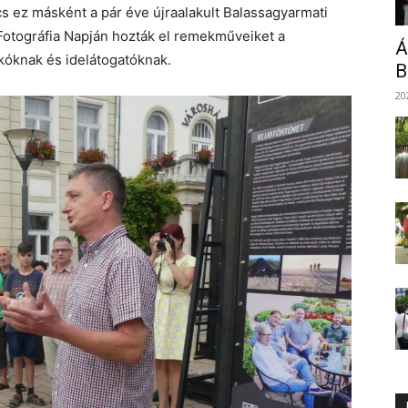
cs ez másként a pár éve újraalakult Balassagyarmati
Fotográfia Napján hozták el remekműveiket a
Á
kóknak és idelátogatóknak.
B
20