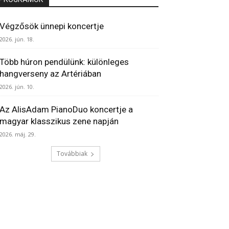
Végzősök ünnepi koncertje
2026. jún. 18.
Több húron pendülünk: különleges
hangverseny az Artériában
2026. jún. 10.
Az AlisAdam PianoDuo koncertje a
magyar klasszikus zene napján
2026. máj. 29.
Továbbiak