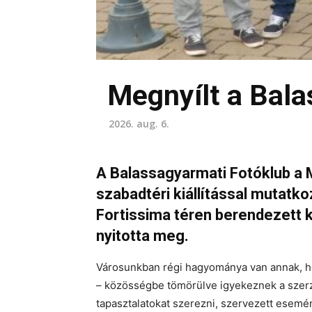
Megnyílt a Bala
2026. aug. 6.
A Balassagyarmati Fotóklub a 
szabadtéri kiállítással mutatko
Fortissima téren berendezett k
nyitotta meg.
Városunkban régi hagyománya van annak, ho
– közösségbe tömörülve igyekeznek a szerz
tapasztalatokat szerezni, szervezett esemé