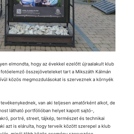
en elmondta, hogy az évekkel ezelőtt újraalakult klub
 fotóelemző összejöveteleket tart a Mikszáth Kálmán
ívül közös megmozdulásokat is szerveznek a környék
n tevékenykednek, van aki teljesen amatőrként alkot, de
ost látható portfólióban helyet kapott sajtó-,
ró, portré, street, tájkép, természet és technikai
i azt is elárulta, hogy terveik között szerepel a klub
dulás, minél több közös esemény szervezése,