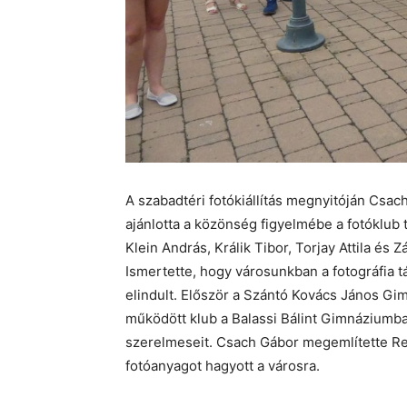
A szabadtéri fotókiállítás megnyitóján Csa
ajánlotta a közönség figyelmébe a fotóklub t
Klein András, Králik Tibor, Torjay Attila és Z
Ismertette, hogy városunkban a fotográfia 
elindult. Először a Szántó Kovács János Gi
működött klub a Balassi Bálint Gimnáziumban
szerelmeseit. Csach Gábor megemlítette Reit
fotóanyagot hagyott a városra.