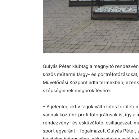
Gulyás Péter klubtag a megnyitó rendezvény
közös műtermi tárgy- és portréfotózásokat,
Művelődési Központ adta termekben, ezenk
szépségeinek megörökítésére.
– A jelenleg aktív tagok változatos területe
vannak köztünk profi fotográfusok is, így a m
rendezvény- és esküvőfotó, csillagászat, mak
sport egyaránt – fogalmazott Gulyás Péter, ak
hivatalos bejegyzése, pályázatokon való in