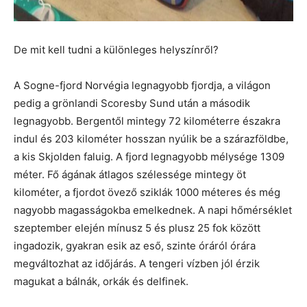
De mit kell tudni a különleges helyszínről?
A Sogne-fjord Norvégia legnagyobb fjordja, a világon
pedig a grönlandi Scoresby Sund után a második
legnagyobb. Bergentől mintegy 72 kilométerre északra
indul és 203 kilométer hosszan nyúlik be a szárazföldbe,
a kis Skjolden faluig. A fjord legnagyobb mélysége 1309
méter. Fő ágának átlagos szélessége mintegy öt
kilométer, a fjordot övező sziklák 1000 méteres és még
nagyobb magasságokba emelkednek. A napi hőmérséklet
szeptember elején mínusz 5 és plusz 25 fok között
ingadozik, gyakran esik az eső, szinte óráról órára
megváltozhat az időjárás. A tengeri vízben jól érzik
magukat a bálnák, orkák és delfinek.