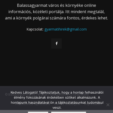
Balassagyarmat város és környéke online
információs, közéleti portálja. Itt mindent megtalál,
ami a környék polgárai számára fontos, érdekes lehet.
Kapcsolat:
gyarmatihirek@gmail.com
Kedves Látogató! Tájékoztatjuk, hogy a honlap felhasználói
© Balassagyarmat és Térsége Fejlesztéséért Közalapítvány
élmény fokozásának érdekében sütiket alkalmazunk. A
honlapunk használatával ön a tájékoztatásunkat tudomásul
Adatkezelési tájékoztató
Cookie szabályzat
Impresszum
veszi.