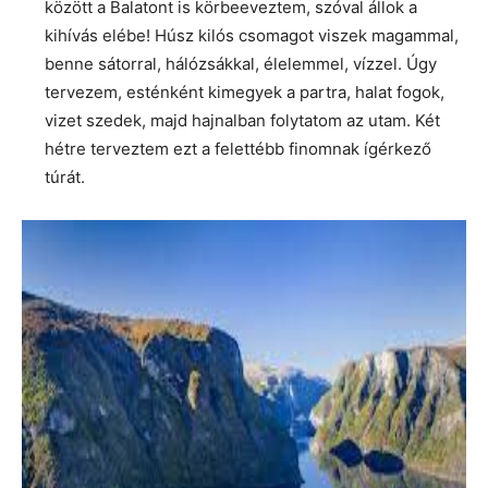
között a Balatont is körbeeveztem, szóval állok a
kihívás elébe! Húsz kilós csomagot viszek magammal,
benne sátorral, hálózsákkal, élelemmel, vízzel. Úgy
tervezem, esténként kimegyek a partra, halat fogok,
vizet szedek, majd hajnalban folytatom az utam. Két
hétre terveztem ezt a felettébb finomnak ígérkező
túrát.