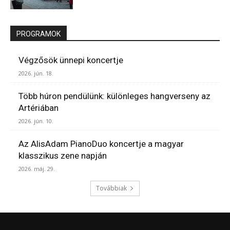
PROGRAMOK
Végzősök ünnepi koncertje
2026. jún. 18.
Több húron pendülünk: különleges hangverseny az
Artériában
2026. jún. 10.
Az AlisAdam PianoDuo koncertje a magyar
klasszikus zene napján
2026. máj. 29.
Továbbiak