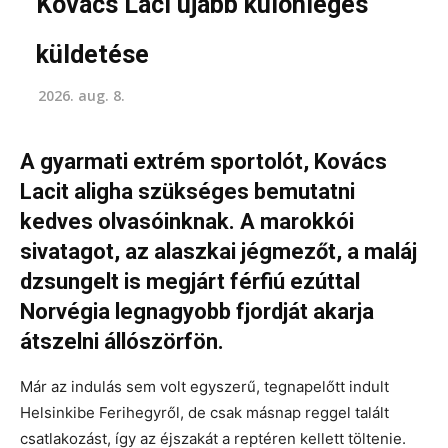
Kovács Laci újabb különleges
küldetése
2026. aug. 8.
A gyarmati extrém sportolót, Kovács
Lacit aligha szükséges bemutatni
kedves olvasóinknak. A marokkói
sivatagot, az alaszkai jégmezőt, a maláj
dzsungelt is megjárt férfiú ezúttal
Norvégia legnagyobb fjordját akarja
átszelni állószörfön.
Már az indulás sem volt egyszerű, tegnapelőtt indult
Helsinkibe Ferihegyről, de csak másnap reggel talált
csatlakozást, így az éjszakát a reptéren kellett töltenie.