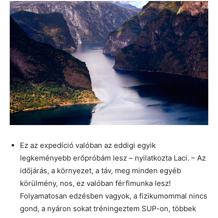
Ez az expedíció valóban az eddigi egyik
legkeményebb erőpróbám lesz – nyilatkozta Laci. – Az
időjárás, a környezet, a táv, meg minden egyéb
körülmény, nos, ez valóban férfimunka lesz!
Folyamatosan edzésben vagyok, a fizikumommal nincs
gond, a nyáron sokat tréningeztem SUP-on, többek