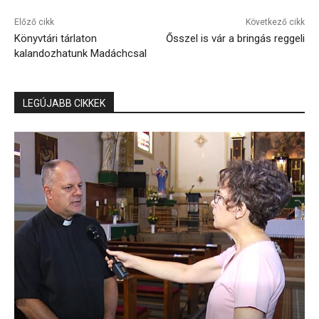
Előző cikk
Következő cikk
Könyvtári tárlaton
Ősszel is vár a bringás reggeli
kalandozhatunk Madáchcsal
LEGÚJABB CIKKEK