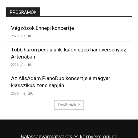
PROGRAMOK
Végzősök ünnepi koncertje
2026. jún. 18.
Több húron pendülünk: különleges hangverseny az
Artériában
2026. jún. 10.
Az AlisAdam PianoDuo koncertje a magyar
klasszikus zene napján
2026. máj. 29.
Továbbiak
Balassagyarmat város és környéke online