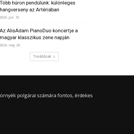
Több húron pendülünk: különleges
hangverseny az Artériában
2026. jún. 10.
Az AlisAdam PianoDuo koncertje a
magyar klasszikus zene napján
2026. máj. 29.
Továbbiak
 környék polgárai számára fontos, érdekes