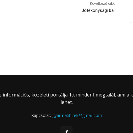
Következő cikk
Jótékonysági bál
információs, közéleti portálja. Itt mindent megtalál, ami a
lehet.
Kapcsolat:
gyarmatihirek@gmail.com