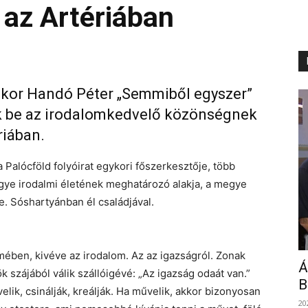
az Artériában
akor Handó Péter „Semmiből egyszer”
k be az irodalomkedvelő közönségnek
riában.
a Palócföld folyóirat egykori főszerkesztője, több
gye irodalmi életének meghatározó alakja, a megye
e. Sóshartyánban él családjával.
mében, kivéve az irodalom. Az az igazságról. Zonak
Á
k szájából válik szállóigévé: „Az igazság odaát van.”
B
elik, csinálják, kreálják. Ha művelik, akkor bizonyosan
20