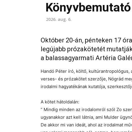
Könyvbemutató 
2026. aug. 6.
Október 20-án, pénteken 17 ór
legújabb prózakötetét mutatjá
a balassagyarmati Artéria Galé
Handó Péter író, költő, kultúrantropológus, 
verses- és prózakötet szerzője, Nógrád me
irodalmi hagyatékának kutatója, szerkesztőj
A kötet hátoldalán:
” Mindig minden az irodalomról szól Zo sze
ugyanakkor azt kell látnia, ami Mulder ügynö
De akkor mi van ideát, ahol az irodalmat műv