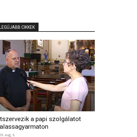
LEGÚJABB CIKKEK
tszervezik a papi szolgálatot
alassagyarmaton
26. aug. 6.