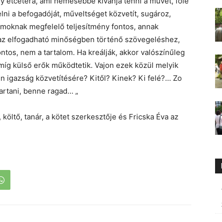
 etcetera, ami nemesebbé kívánja tenni a művet, fölé
lni a befogadóját, műveltséget közvetít, sugároz,
iumoknak megfelelő teljesítmény fontos, annak
d az elfogadható minőségben történő szövegeléshez,
tos, nem a tartalom. Ha kreálják, akkor valószínűleg
, míg külső erők működtetik. Vajon ezek közül melyik
n igazság közvetítésére? Kitől? Kinek? Ki felé?… Zo
artani, benne ragad… „
 költő, tanár, a kötet szerkesztője és Fricska Éva az