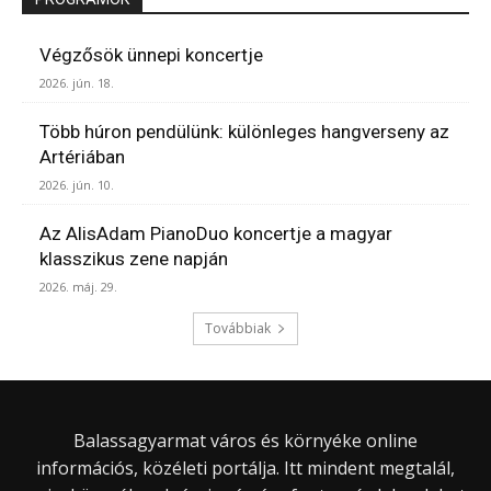
Végzősök ünnepi koncertje
2026. jún. 18.
Több húron pendülünk: különleges hangverseny az
Artériában
2026. jún. 10.
Az AlisAdam PianoDuo koncertje a magyar
klasszikus zene napján
2026. máj. 29.
Továbbiak
Balassagyarmat város és környéke online
információs, közéleti portálja. Itt mindent megtalál,