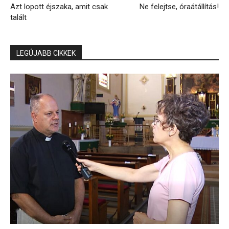
Azt lopott éjszaka, amit csak
Ne felejtse, óraátállítás!
talált
LEGÚJABB CIKKEK