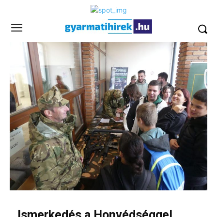
Ismerkedés a Honvédséggel