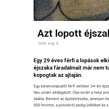
Azt lopott éjsza
2026. aug. 8.
Egy 29 éves férfi a lopások elk
éjszaka fáradalmait már nem tu
kopogtak az ajtaján.
Egy karancslapujtői férfi október 24-én éjs
falu utcáin sétálgatott. Útja során a helyi pr
találta. Bement az épületrészbe, amelyen ker
000 forintot, a polcokról pedig üdítőket és 