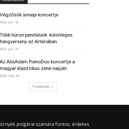
Végzősök ünnepi koncertje
2026. jún. 18.
Több húron pendülünk: különleges
hangverseny az Artériában
2026. jún. 10.
Az AlisAdam PianoDuo koncertje a
magyar klasszikus zene napján
2026. máj. 29.
Továbbiak
 környék polgárai számára fontos, érdekes