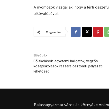
A nyomozók vizsgálják, hogy a férfi össz
elkövetésével.
Megosztás
Előző cikk
Főiskolások, egyetemi hallgatók, végzős
középiskolások részére ösztöndíj pályázati
lehetőség
Balassagyarmat város és környéke online 