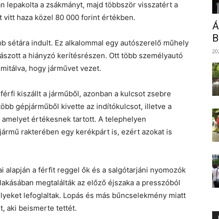
n lepakolta a zsákmányt, majd többször visszatért a
 vitt haza közel 80 000 forint értékben.
Á
B
abb sétára indult. Ez alkalommal egy autószerelő műhely
20
ászott a hiányzó kerítésrészen. Ott több személyautó
 imitálva, hogy járművet vezet.
férfi kiszállt a járműből, azonban a kulcsot zsebre
öbb gépjárműből kivette az indítókulcsot, illetve a
 amelyet értékesnek tartott. A telephelyen
 jármű rakterében egy kerékpárt is, ezért azokat is
i alapján a férfit reggel ők és a salgótarjáni nyomozók
i lakásában megtalálták az előző éjszaka a presszóból
elyeket lefoglaltak. Lopás és más bűncselekmény miatt
t, aki beismerte tettét.