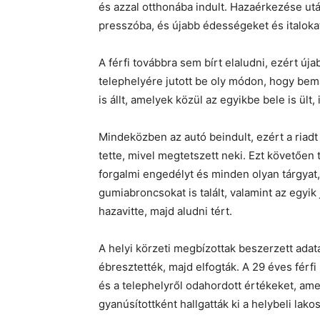
és azzal otthonába indult. Hazaérkezése utá
presszóba, és újabb édességeket és italokat
A férfi továbbra sem bírt elaludni, ezért új
telephelyére jutott be oly módon, hogy bem
is állt, amelyek közül az egyikbe bele is ült,
Mindeközben az autó beindult, ezért a riadt 
tette, mivel megtetszett neki. Ezt követően t
forgalmi engedélyt és minden olyan tárgyat,
gumiabroncsokat is talált, valamint az egyik
hazavitte, majd aludni tért.
A helyi körzeti megbízottak beszerzett adata
ébresztették, majd elfogták. A 29 éves férf
és a telephelyről odahordott értékeket, am
gyanúsítottként hallgatták ki a helybeli lakos