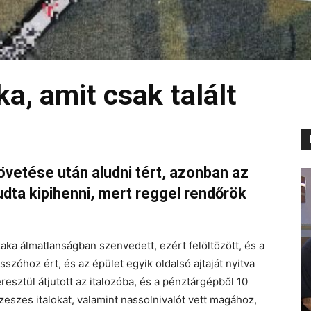
ka, amit csak talált
övetése után aludni tért, azonban az
dta kipihenni, mert reggel rendőrök
zaka álmatlanságban szenvedett, ezért felöltözött, és a
esszóhoz ért, és az épület egyik oldalsó ajtaját nyitva
esztül átjutott az italozóba, és a pénztárgépből 10
szeszes italokat, valamint nassolnivalót vett magához,