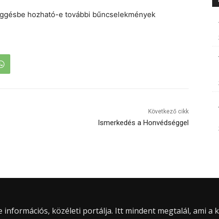
efüggésbe hozható-e további bűncselekmények
Következő cikk
Ismerkedés a Honvédséggel
információs, közéleti portálja. Itt mindent megtalál, ami a