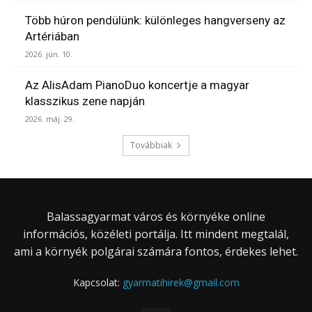
Több húron pendülünk: különleges hangverseny az
Artériában
2026. jún. 10.
Az AlisAdam PianoDuo koncertje a magyar
klasszikus zene napján
2026. máj. 29.
Továbbiak
Balassagyarmat város és környéke online
információs, közéleti portálja. Itt mindent megtalál,
ami a környék polgárai számára fontos, érdekes lehet.
Kapcsolat:
gyarmatihirek@gmail.com