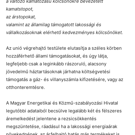
a változó kamatozású kölcsönökre bevezetett
kamatstopot,
az árstopokat,
valamint az államilag támogatott lakossági és
vállalkozásoknak elérhető kedvezményes kölcsönöket.
Az unió végrehajtó testülete elutasítja a széles körben
hozzáférhető állami támogatásokat, és úgy látja,
legfeljebb csak a leginkább rászoruló, alacsony
jövedelmű háztartásoknak járhatna költségvetési
támogatás a gáz- és villanyszámla kifizetésére, vagy az
otthonteremtésre.
A Magyar Energetikai és Közmű-szabályozási Hivatal
legutóbbi adataiból becsülve legalább két és félszeres
áremelkedést jelentene a rezsicsökkentés
megszüntetése, ráadásul ha a lakossági energiaárak
növekednének, az árfelhajtó hatás más termékeket is