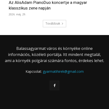
Az AlisAdam PianoDuo koncertje a magyar
klasszikus zene napján
2026. máj. 29.
Továbbiak
Balassagyarmat város és környéke online
információs, közéleti portálja. Itt mindent megtalál,
ami a környék polgárai számára fontos, érdekes lehet.
Kapcsolat:
gyarmatihirek@gmail.com