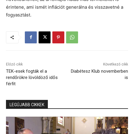
érintene, ami ismét inflációt generálna és visszavetné a
fogyasztást.
Előző cikk
Következő cikk
TEK-esek fogták el a
Diabétesz Klub novemberben
rendőrökre lövöldöző idős
is
férfit
LEGÚJABB CIKKEK