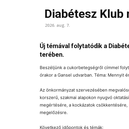
Diabétesz Klub
2026. aug. 7.
Új témával folytatódik a Diabét
terében.
Beszéljünk a cukorbetegségről címmel foly
órakor a Gansel udvarban. Téma: Mennyit 
Az önkormányzat szervezésében megvalósuló
korszerű, szakmai alapokon nyugvó oktatási 
megértésére, a kockázatok csökkentésére,
megelőzésre.
Következő időpontok és témák: