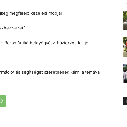
20
gség megfelelő kezelési módjai
eszhez vezet”
r. Boros Anikó belgyógyász-háziorvos tartja.
rmációt és segítséget szeretnének kérni a témával