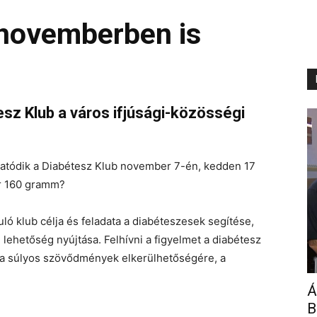
 novemberben is
esz Klub a város ifjúsági-közösségi
tatódik a Diabétesz Klub november 7-én, kedden 17
ér 160 gramm?
 klub célja és feladata a diabéteszesek segítése,
lehetőség nyújtása. Felhívni a figyelmet a diabétesz
 a súlyos szövődmények elkerülhetőségére, a
Á
B