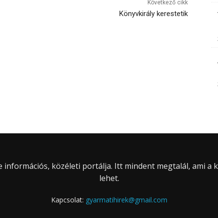
Következő cikk
Könyvkirály kerestetik
információs, közéleti portálja. Itt mindent megtalál, ami a
lehet.
Kapcsolat:
gyarmatihirek@gmail.com