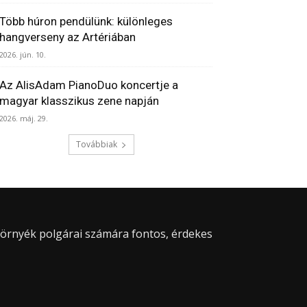
Több húron pendülünk: különleges
hangverseny az Artériában
2026. jún. 10.
Az AlisAdam PianoDuo koncertje a
magyar klasszikus zene napján
2026. máj. 29.
Továbbiak
 környék polgárai számára fontos, érdekes