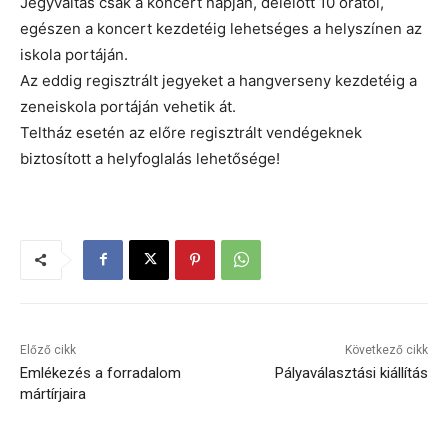
Jegyváltás csak a koncert napján, délelőtt 10 órától,
egészen a koncert kezdetéig lehetséges a helyszínen az
iskola portáján.
Az eddig regisztrált jegyeket a hangverseny kezdetéig a
zeneiskola portáján vehetik át.
Teltház esetén az előre regisztrált vendégeknek
biztosított a helyfoglalás lehetősége!
Előző cikk
Következő cikk
Emlékezés a forradalom
Pályaválasztási kiállítás
mártírjaira