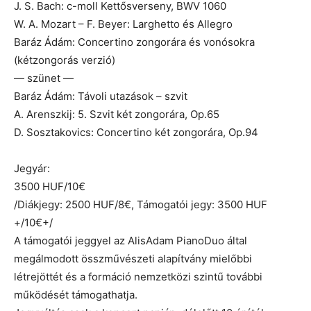
J. S. Bach: c-moll Kettősverseny, BWV 1060
W. A. Mozart – F. Beyer: Larghetto és Allegro
Baráz Ádám: Concertino zongorára és vonósokra
(kétzongorás verzió)
— szünet —
Baráz Ádám: Távoli utazások – szvit
A. Arenszkij: 5. Szvit két zongorára, Op.65
D. Sosztakovics: Concertino két zongorára, Op.94
Jegyár:
3500 HUF/10€
/Diákjegy: 2500 HUF/8€, Támogatói jegy: 3500 HUF
+/10€+/
A támogatói jeggyel az AlisAdam PianoDuo által
megálmodott összművészeti alapítvány mielőbbi
létrejöttét és a formáció nemzetközi szintű további
működését támogathatja.