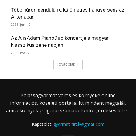
Több húron pendülünk: különleges hangverseny az
Artériában
2026. jún. 10.
Az AlisAdam PianoDuo koncertje a magyar
klasszikus zene napján
2026. máj. 29.
Továbbiak
Balassagyarmat város és környéke online
információs, közéleti portálja. Itt mindent megtalál,
ami a környék polgárai számára fontos, érdekes lehet.
Kapcsolat:
gyarmatihirek@gmail.com