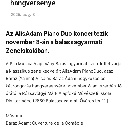
hangversenye
2026. aug. 8.
Az AlisAdam Piano Duo koncertezik
november 8-án a balassagyarmati
Zeneiskolában.
A Pro Musica Alapítvány Balassagyarmat szeretettel várja
a klasszikus zene kedvelőit AlisAdam PianoDuo, azaz
Baráz (Yajima) Alisa és Baráz Ádám négykezes és
kétzongorás hangversenyére november 8-án, szerdán 18
órától a Rózsavölgyi Márk Alapfokú Művészeti Iskola
Dísztermébe (2660 Balassagyarmat, Óváros tér 11.)
Műsoron:
Baráz Ádám: Ouverture de la Comédie