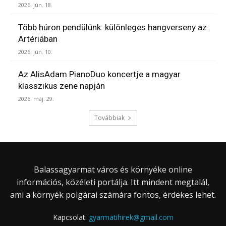
2026. jún. 18.
Több húron pendülünk: különleges hangverseny az
Artériában
2026. jún. 10.
Az AlisAdam PianoDuo koncertje a magyar
klasszikus zene napján
2026. máj. 29.
Továbbiak
Balassagyarmat város és környéke online
információs, közéleti portálja. Itt mindent megtalál,
ami a környék polgárai számára fontos, érdekes lehet.
Kapcsolat:
gyarmatihirek@gmail.com