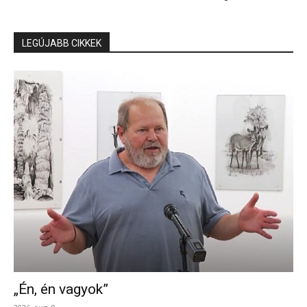
LEGÚJABB CIKKEK
„Én, én vagyok”