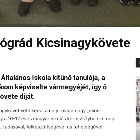
Nógrád Kicsinagykövete
ltalános Iskola kitűnő tanulója, a
san képviselte vármegyéjét, így ő
övete díját.
nagykövet vetélkedő, amely röviden egy „mini-
gy a 10-12 éves magyar iskolás korosztályban ki tudja
 tudásával, felkészültségével és tehetségével.