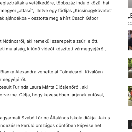
egisztráltak a vetélkedőre, többszáz induló közül hat
ármegyei „attasé”, illetve egy fődíjas „Kicsinagykövetet”
„
ptak ajándékba – osztotta meg a hírt Csach Gábor
20
 Nőtincsről, aki remekül szerepelt a zsűri előtt.
 mulatság, kitűnő videót készített vármegyéjéről,
Bianka Alexandra vehette át Tolmácsról. Kiválóan
vármegyéjéről.
esült Furinda Laura Márta Diósjenőről, aki
ervezne. Célja, hogy kevesebben járjanak autóval,
agyarmati Szabó Lőrinc Általános Iskola diákja, Jakus
ndezésre kerülő országos döntőben képviselheti