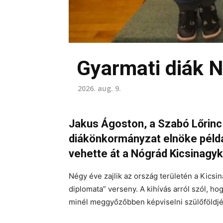
Gyarmati diák 
2026. aug. 9.
Jakus Ágoston, a Szabó Lőrinc Á
diákönkormányzat elnöke példá
vehette át a Nógrád Kicsinagyk
Négy éve zajlik az ország területén a Kicsi
diplomata” verseny. A kihívás arról szól, ho
minél meggyőzőbben képviselni szülőföldjét