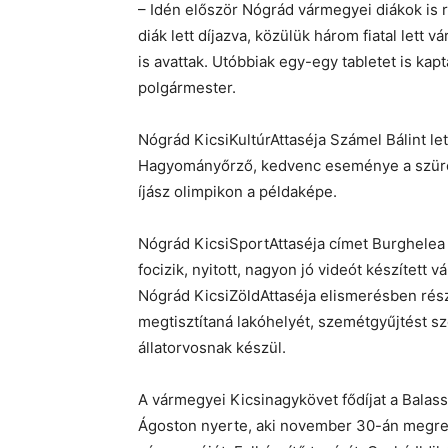
– Idén először Nógrád vármegyei diákok is r
diák lett díjazva, közülük három fiatal lett v
is avattak. Utóbbiak egy-egy tabletet is ka
polgármester.
Nógrád KicsiKultúrAttaséja Számel Bálint lett
Hagyományőrző, kedvenc eseménye a szüreti
íjász olimpikon a példaképe.
Nógrád KicsiSportAttaséja címet Burghelea 
focizik, nyitott, nagyon jó videót készített 
Nógrád KicsiZöldAttaséja elismerésben rész
megtisztítaná lakóhelyét, szemétgyűjtést sz
állatorvosnak készül.
A vármegyei Kicsinagykövet fődíjat a Balass
Ágoston nyerte, aki november 30-án megre