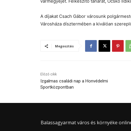
vármegyéjét. Felkészítő tanárát, Ocskó Ildi
A díjakat Csach Gábor városunk polgármeste
Városháza dísztermében a kiválóan szereplő
Megosztás
Előző cikk
Izgalmas családi nap a Honvédelmi
Sportközpontban
Balassagyarmat város és környéke online 