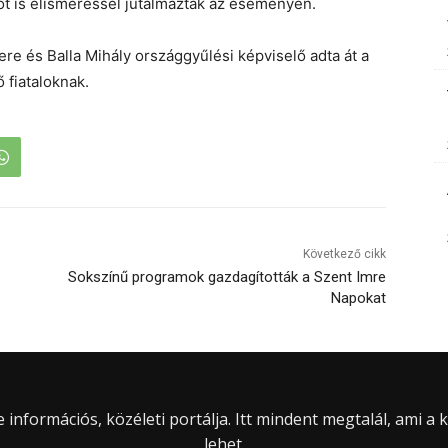
kót is elismeréssel jutalmazták az eseményen.
re és Balla Mihály országgyűlési képviselő adta át a
 fiataloknak.
Következő cikk
Sokszínű programok gazdagították a Szent Imre
Napokat
információs, közéleti portálja. Itt mindent megtalál, ami a
lehet.