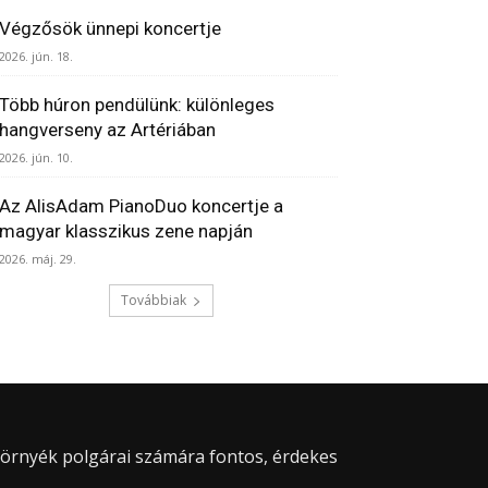
Végzősök ünnepi koncertje
2026. jún. 18.
Több húron pendülünk: különleges
hangverseny az Artériában
2026. jún. 10.
Az AlisAdam PianoDuo koncertje a
magyar klasszikus zene napján
2026. máj. 29.
Továbbiak
 környék polgárai számára fontos, érdekes