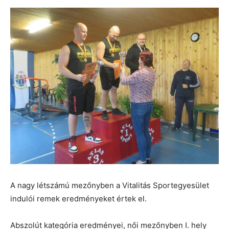
A nagy létszámú mezőnyben a Vitalitás Sportegyesület
indulói remek eredményeket értek el.
Abszolút kategória eredményei, női mezőnyben I. hely