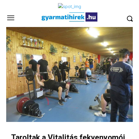
Taroltak a Vitalitás fekvenyomói