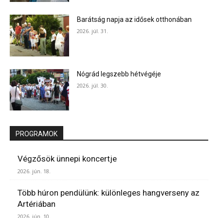
Barátság napja az idősek otthonában
2026. júl. 31.
Nógrád legszebb hétvégéje
2026. júl. 30.
PROGRAMOK
Végzősök ünnepi koncertje
2026. jún. 18.
Több húron pendülünk: különleges hangverseny az
Artériában
2026. jún. 10.