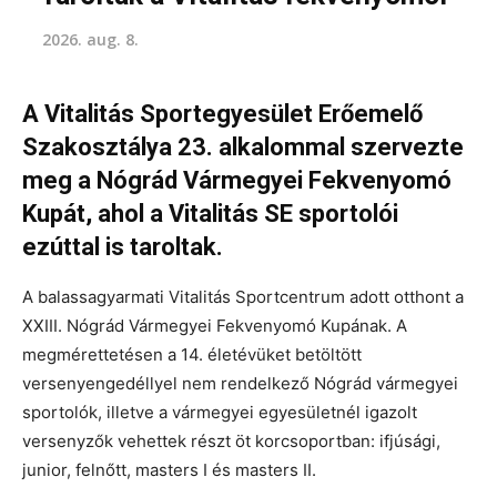
2026. aug. 8.
A Vitalitás Sportegyesület Erőemelő
Szakosztálya 23. alkalommal szervezte
meg a Nógrád Vármegyei Fekvenyomó
Kupát, ahol a Vitalitás SE sportolói
ezúttal is taroltak.
A balassagyarmati Vitalitás Sportcentrum adott otthont a
XXIII. Nógrád Vármegyei Fekvenyomó Kupának. A
megmérettetésen a 14. életévüket betöltött
versenyengedéllyel nem rendelkező Nógrád vármegyei
sportolók, illetve a vármegyei egyesületnél igazolt
versenyzők vehettek részt öt korcsoportban: ifjúsági,
junior, felnőtt, masters I és masters II.