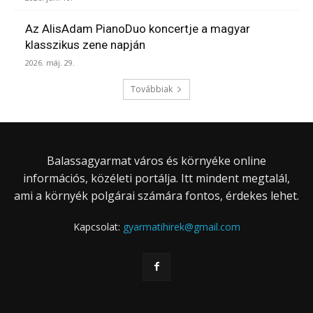
Az AlisAdam PianoDuo koncertje a magyar
klasszikus zene napján
2026. máj. 29.
Továbbiak
Balassagyarmat város és környéke online
információs, közéleti portálja. Itt mindent megtalál,
ami a környék polgárai számára fontos, érdekes lehet.
Kapcsolat:
gyarmatihirek@gmail.com