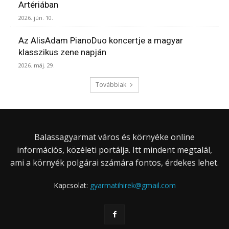
Artériában
2026. jún. 10.
Az AlisAdam PianoDuo koncertje a magyar
klasszikus zene napján
2026. máj. 29.
Továbbiak
Balassagyarmat város és környéke online
információs, közéleti portálja. Itt mindent megtalál,
ami a környék polgárai számára fontos, érdekes lehet.
Kapcsolat:
gyarmatihirek@gmail.com