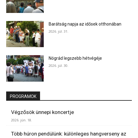
Barátság napja az idősek otthonában
2026. júl. 31.
Nógrád legszebb hétvégéje
2026. júl. 30.
PROGRAMOK
Végzősök ünnepi koncertje
2026. jún. 18.
Több húron pendülünk: különleges hangverseny az