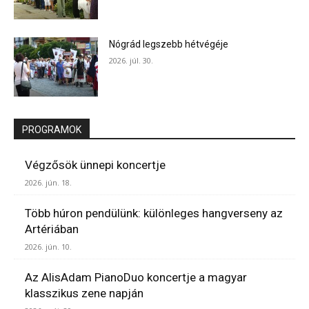
Nógrád legszebb hétvégéje
2026. júl. 30.
PROGRAMOK
Végzősök ünnepi koncertje
2026. jún. 18.
Több húron pendülünk: különleges hangverseny az
Artériában
2026. jún. 10.
Az AlisAdam PianoDuo koncertje a magyar
klasszikus zene napján