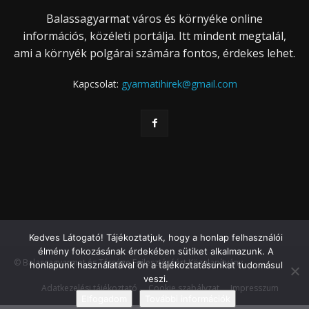
Balassagyarmat város és környéke online
információs, közéleti portálja. Itt mindent megtalál,
ami a környék polgárai számára fontos, érdekes lehet.
Kapcsolat:
gyarmatihirek@gmail.com
Kedves Látogató! Tájékoztatjuk, hogy a honlap felhasználói
élmény fokozásának érdekében sütiket alkalmazunk. A
© Balassagyarmat és Térsége Fejlesztéséért Közalapítvány
honlapunk használatával ön a tájékoztatásunkat tudomásul
veszi.
Adatkezelési tájékoztató
Cookie szabályzat
Impresszum
Elfogadom
További információk