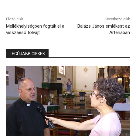
Előző cikk
Következő cikk
Mellékhelyiségben fogták el a
Balázs János emlékest az
visszaeső tolvajt
Artériában
LEGÚJABB CIKKEK