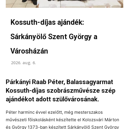
Kossuth-díjas ajándék:
Sárkányölő Szent György a
Városházán
2026. aug. 6.
Párkányi Raab Péter, Balassagyarmat
Kossuth-díjas szobrászművésze szép
ajándékot adott szülővárosának.
Péter harminc évvel ezelőtt, még mesterszakos
művészeti főiskolásként készítette el Kolozsvári Márton
és György 1373-ban készített Sárkányölő Szent György