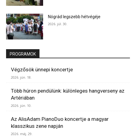
Nógrád legszebb hétvégéje
2026. júl. 30.
PROGRAMOK
Végzősök ünnepi koncertje
2026. jún. 18.
Több húron pendülünk: különleges hangverseny az
Artériában
2026. jún. 10.
Az AlisAdam PianoDuo koncertje a magyar
klasszikus zene napján
2026. máj. 29.