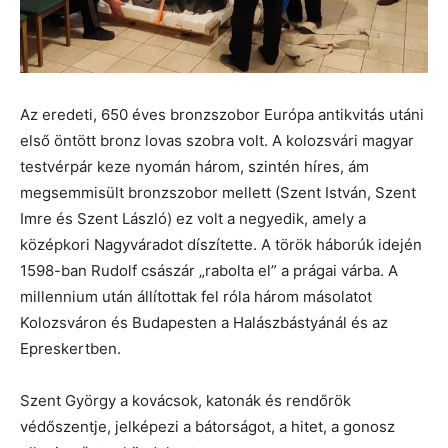
Az eredeti, 650 éves bronzszobor Európa antikvitás utáni
első öntött bronz lovas szobra volt. A kolozsvári magyar
testvérpár keze nyomán három, szintén híres, ám
megsemmisült bronzszobor mellett (Szent István, Szent
Imre és Szent László) ez volt a negyedik, amely a
középkori Nagyváradot díszítette. A török háborúk idején
1598-ban Rudolf császár „rabolta el” a prágai várba. A
millennium után állítottak fel róla három másolatot
Kolozsváron és Budapesten a Halászbástyánál és az
Epreskertben.
Szent György a kovácsok, katonák és rendőrök
védőszentje, jelképezi a bátorságot, a hitet, a gonosz