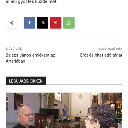
elleni győztes küzdelmet.
Előző cikk
Következő cikk
Balázs János emlékest az
Erőt és hitet adó tárlat
Artériában
LEGÚJABB CIKKEK