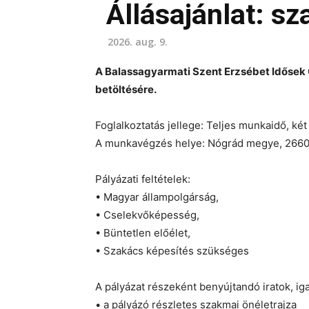
Állásajánlat: s
2026. aug. 9.
A Balassagyarmati Szent Erzsébet Idősek
betöltésére.
Foglalkoztatás jellege: Teljes munkaidő, 
A munkavégzés helye: Nógrád megye, 2660 
Pályázati feltételek:
• Magyar állampolgárság,
• Cselekvőképesség,
• Büntetlen előélet,
• Szakács képesítés szükséges
A pályázat részeként benyújtandó iratok, ig
• a pályázó részletes szakmai önéletrajza