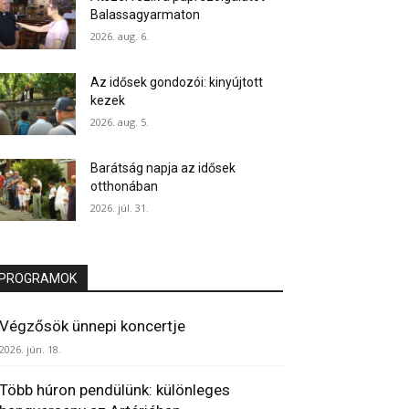
Balassagyarmaton
2026. aug. 6.
Az idősek gondozói: kinyújtott
kezek
2026. aug. 5.
Barátság napja az idősek
otthonában
2026. júl. 31.
PROGRAMOK
Végzősök ünnepi koncertje
2026. jún. 18.
Több húron pendülünk: különleges