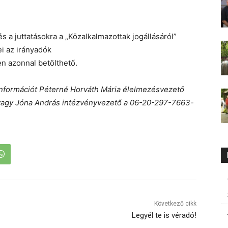
és a juttatásokra a „Közalkalmazottak jogállásáról”
ei az irányadók
en azonnal betölthető.
i információt Péterné Horváth Mária élelmezésvezető
vagy Jóna András intézvényvezető a 06-20-297-7663-
Következő cikk
Legyél te is véradó!