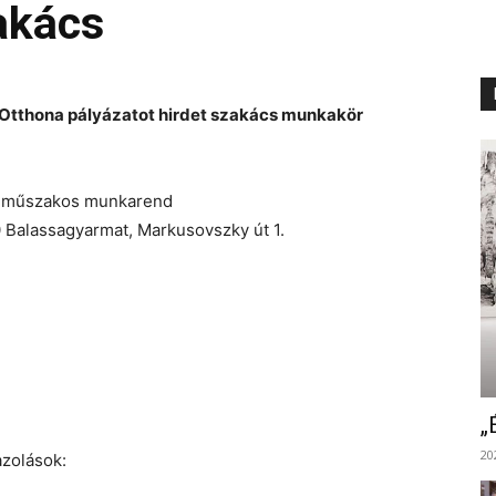
zakács
 Otthona pályázatot hirdet szakács munkakör
két műszakos munkarend
Balassagyarmat, Markusovszky út 1.
„
20
azolások: