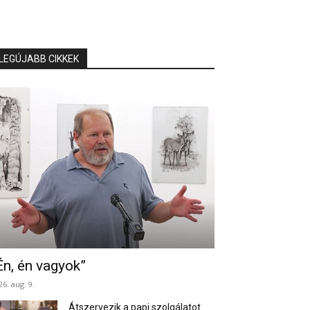
LEGÚJABB CIKKEK
Én, én vagyok”
26. aug. 9.
Átszervezik a papi szolgálatot