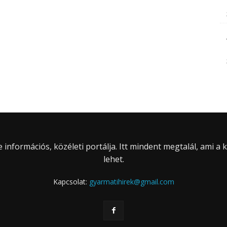
információs, közéleti portálja. Itt mindent megtalál, ami a
lehet.
Kapcsolat:
gyarmatihirek@gmail.com