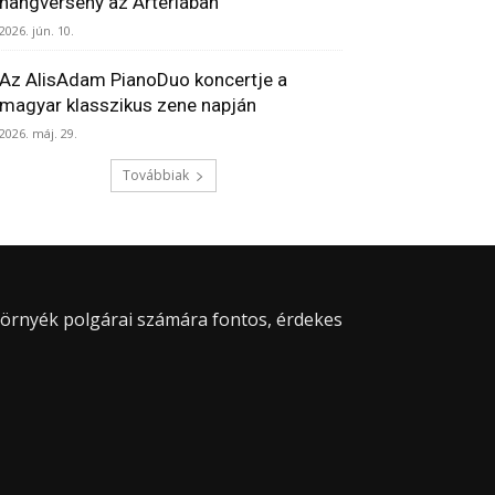
hangverseny az Artériában
2026. jún. 10.
Az AlisAdam PianoDuo koncertje a
magyar klasszikus zene napján
2026. máj. 29.
Továbbiak
 környék polgárai számára fontos, érdekes