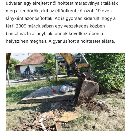
udvarán egy elrejtett női holttest maradványait találták
meg a rendőrök, akit az eltűntként körözött 19 éves
lányként azonosítottak. Az is gyorsan kiderült, hogy a
férfi 2009 márciusában egy veszekedés közben
bántalmazta a lányt, aki ennek következtében a
helyszínen meghalt. A gyanúsított a holttestet elásta.