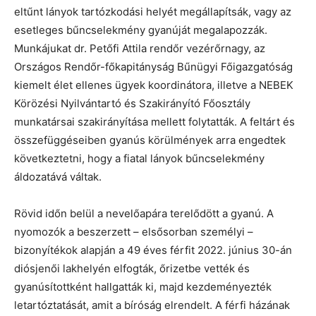
eltűnt lányok tartózkodási helyét megállapítsák, vagy az
esetleges bűncselekmény gyanúját megalapozzák.
Munkájukat dr. Petőfi Attila rendőr vezérőrnagy, az
Országos Rendőr-főkapitányság Bűnügyi Főigazgatóság
kiemelt élet ellenes ügyek koordinátora, illetve a NEBEK
Körözési Nyilvántartó és Szakirányító Főosztály
munkatársai szakirányítása mellett folytatták. A feltárt és
összefüggéseiben gyanús körülmények arra engedtek
következtetni, hogy a fiatal lányok bűncselekmény
áldozatává váltak.
Rövid időn belül a nevelőapára terelődött a gyanú. A
nyomozók a beszerzett – elsősorban személyi –
bizonyítékok alapján a 49 éves férfit 2022. június 30-án
diósjenői lakhelyén elfogták, őrizetbe vették és
gyanúsítottként hallgatták ki, majd kezdeményezték
letartóztatását, amit a bíróság elrendelt. A férfi házának