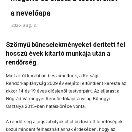
a nevelőapa
2026. aug. 8.
Szörnyű bűncselekményeket derített fel
hosszú évek kitartó munkája után a
rendőrség.
Mint arról korábban beszámoltunk, a Rétsági
Rendőrkapitányság 2009 év elejétől eltűntként kereste az
akkor 14 és 19 éves diósjenői testvérpárt. Az eljárást a
Nógrád Vármegyei Rendőr-főkapitányság Bűnügyi
Osztálya 2015-ben hatáskörébe vonta.
A rendőrség a jogszabályok által biztosított lehetőségek
közül mindent felhasznált annak érdekében, hogy az