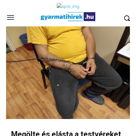
Megölte és elásta a testvéreket