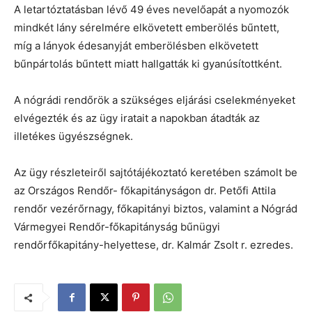
A letartóztatásban lévő 49 éves nevelőapát a nyomozók
mindkét lány sérelmére elkövetett emberölés bűntett,
míg a lányok édesanyját emberölésben elkövetett
bűnpártolás bűntett miatt hallgatták ki gyanúsítottként.
A nógrádi rendőrök a szükséges eljárási cselekményeket
elvégezték és az ügy iratait a napokban átadták az
illetékes ügyészségnek.
Az ügy részleteiről sajtótájékoztató keretében számolt be
az Országos Rendőr- főkapitányságon dr. Petőfi Attila
rendőr vezérőrnagy, főkapitányi biztos, valamint a Nógrád
Vármegyei Rendőr-főkapitányság bűnügyi
rendőrfőkapitány-helyettese, dr. Kalmár Zsolt r. ezredes.