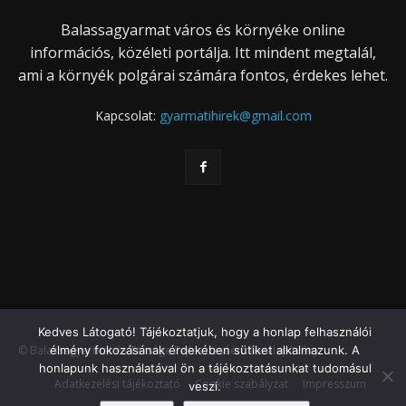
Balassagyarmat város és környéke online
információs, közéleti portálja. Itt mindent megtalál,
ami a környék polgárai számára fontos, érdekes lehet.
Kapcsolat:
gyarmatihirek@gmail.com
Kedves Látogató! Tájékoztatjuk, hogy a honlap felhasználói
élmény fokozásának érdekében sütiket alkalmazunk. A
© Balassagyarmat és Térsége Fejlesztéséért Közalapítvány
honlapunk használatával ön a tájékoztatásunkat tudomásul
Adatkezelési tájékoztató
Cookie szabályzat
Impresszum
veszi.