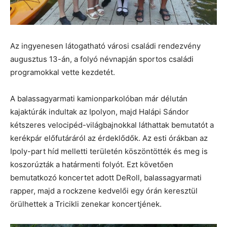
Az ingyenesen látogatható városi családi rendezvény
augusztus 13-án, a folyó névnapján sportos családi
programokkal vette kezdetét.
A balassagyarmati kamionparkolóban már délután
kajaktúrák indultak az Ipolyon, majd Halápi Sándor
kétszeres velocipéd-világbajnokkal láthattak bemutatót a
kerékpár előfutáráról az érdeklődők. Az esti órákban az
Ipoly-part híd melletti területén köszöntötték és meg is
koszorúzták a határmenti folyót. Ezt követően
bemutatkozó koncertet adott DeRoll, balassagyarmati
rapper, majd a rockzene kedvelői egy órán keresztül
örülhettek a Tricikli zenekar koncertjének.