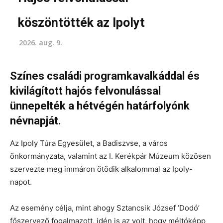
köszöntötték az Ipolyt
2026. aug. 9.
Színes családi programkavalkáddal és
kivilágított hajós felvonulással
ünnepelték a hétvégén határfolyónk
névnapját.
Az Ipoly Túra Egyesület, a Badiszvse, a város
önkormányzata, valamint az I. Kerékpár Múzeum közösen
szervezte meg immáron ötödik alkalommal az Ipoly-
napot.
Az esemény célja, mint ahogy Sztancsik József ’Dodó’
főszervező fogalmazott, idén is az volt, hogy méltóképp