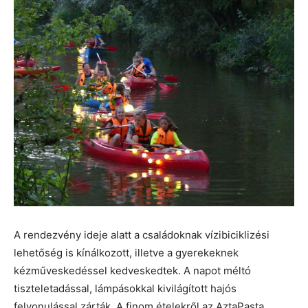
A rendezvény ideje alatt a családoknak vízibiciklizési
lehetőség is kínálkozott, illetve a gyerekeknek
kézműveskedéssel kedveskedtek. A napot méltó
tiszteletadással, lámpásokkal kivilágított hajós
felvonulással zárták. A finom ételekről az AztaPasta