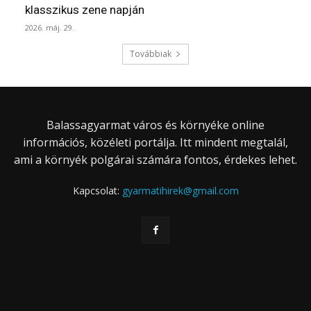
klasszikus zene napján
2026. máj. 29.
Továbbiak
Balassagyarmat város és környéke online
információs, közéleti portálja. Itt mindent megtalál,
ami a környék polgárai számára fontos, érdekes lehet.
Kapcsolat:
gyarmatihirek@gmail.com