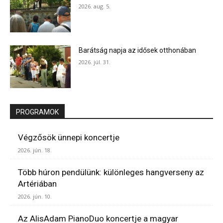
2026. aug. 5.
Barátság napja az idősek otthonában
2026. júl. 31.
PROGRAMOK
Végzősök ünnepi koncertje
2026. jún. 18.
Több húron pendülünk: különleges hangverseny az
Artériában
2026. jún. 10.
Az AlisAdam PianoDuo koncertje a magyar