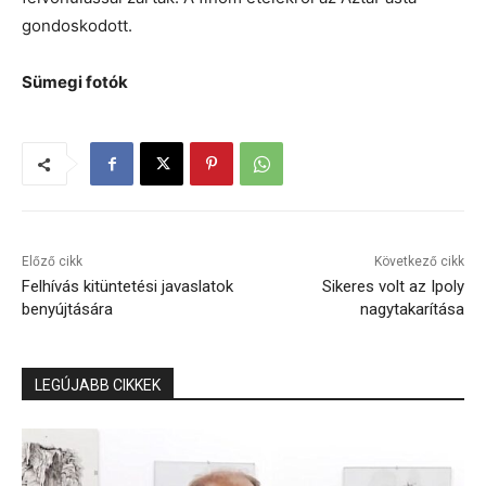
gondoskodott.
Sümegi fotók
Előző cikk
Következő cikk
Felhívás kitüntetési javaslatok
Sikeres volt az Ipoly
benyújtására
nagytakarítása
LEGÚJABB CIKKEK