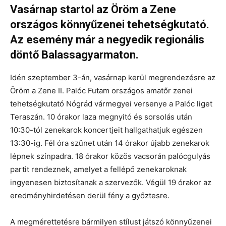
Vasárnap startol az Öröm a Zene
országos könnyűzenei tehetségkutató.
Az esemény már a negyedik regionális
döntő Balassagyarmaton.
Idén szeptember 3-án, vasárnap kerül megrendezésre az
Öröm a Zene II. Palóc Futam országos amatőr zenei
tehetségkutató Nógrád vármegyei versenye a Palóc liget
Teraszán. 10 órakor laza megnyitó és sorsolás után
10:30-tól zenekarok koncertjeit hallgathatjuk egészen
13:30-ig. Fél óra szünet után 14 órakor újabb zenekarok
lépnek színpadra. 18 órakor közös vacsorán palócgulyás
partit rendeznek, amelyet a fellépő zenekaroknak
ingyenesen biztosítanak a szervezők. Végül 19 órakor az
eredményhirdetésen derül fény a győztesre.
A megmérettetésre bármilyen stílust játszó könnyűzenei