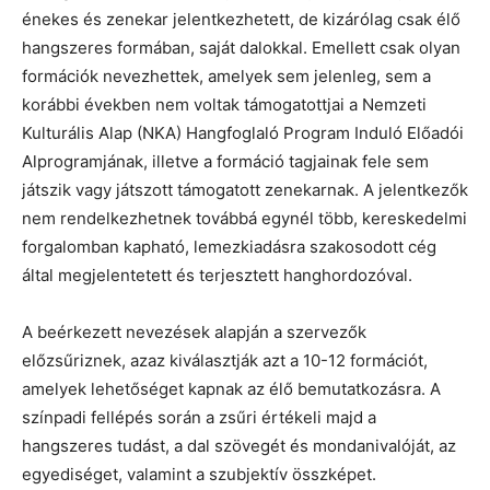
énekes és zenekar jelentkezhetett, de kizárólag csak élő
hangszeres formában, saját dalokkal. Emellett csak olyan
formációk nevezhettek, amelyek sem jelenleg, sem a
korábbi években nem voltak támogatottjai a Nemzeti
Kulturális Alap (NKA) Hangfoglaló Program Induló Előadói
Alprogramjának, illetve a formáció tagjainak fele sem
játszik vagy játszott támogatott zenekarnak. A jelentkezők
nem rendelkezhetnek továbbá egynél több, kereskedelmi
forgalomban kapható, lemezkiadásra szakosodott cég
által megjelentetett és terjesztett hanghordozóval.
A beérkezett nevezések alapján a szervezők
előzsűriznek, azaz kiválasztják azt a 10-12 formációt,
amelyek lehetőséget kapnak az élő bemutatkozásra. A
színpadi fellépés során a zsűri értékeli majd a
hangszeres tudást, a dal szövegét és mondanivalóját, az
egyediséget, valamint a szubjektív összképet.