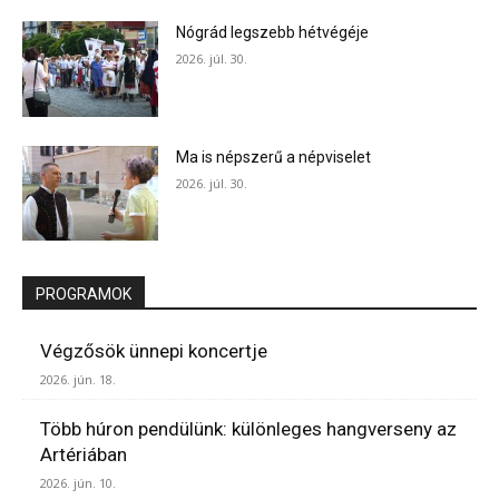
Nógrád legszebb hétvégéje
2026. júl. 30.
Ma is népszerű a népviselet
2026. júl. 30.
PROGRAMOK
Végzősök ünnepi koncertje
2026. jún. 18.
Több húron pendülünk: különleges hangverseny az
Artériában
2026. jún. 10.