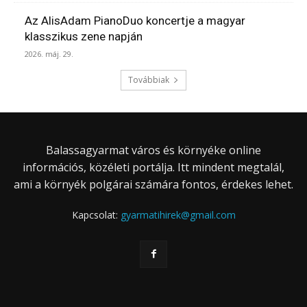
Az AlisAdam PianoDuo koncertje a magyar
klasszikus zene napján
2026. máj. 29.
Továbbiak
Balassagyarmat város és környéke online
információs, közéleti portálja. Itt mindent megtalál,
ami a környék polgárai számára fontos, érdekes lehet.
Kapcsolat:
gyarmatihirek@gmail.com