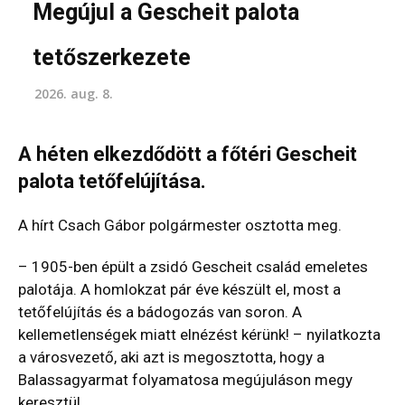
Megújul a Gescheit palota
tetőszerkezete
2026. aug. 8.
A héten elkezdődött a főtéri Gescheit
palota tetőfelújítása.
A hírt Csach Gábor polgármester osztotta meg.
– 1905-ben épült a zsidó Gescheit család emeletes
palotája. A homlokzat pár éve készült el, most a
tetőfelújítás és a bádogozás van soron. A
kellemetlenségek miatt elnézést kérünk! – nyilatkozta
a városvezető, aki azt is megosztotta, hogy a
Balassagyarmat folyamatosa megújuláson megy
keresztül.