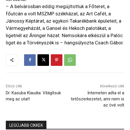
– A belvárosban eddig megújítottuk a Főteret, a
főutcán a volt MSZMP székházat, az Art Cafét, a
Jánossy Képtárat, az egykori Takarékbank épületeit, a
Vármegyeházát, a Gansel és Heksch palotákat, a
ligetnél az Áninger házat. Nemsokára elkészül a Palóc
liget és a Törvényszék is – hangsúlyozta Csach Gábor.
Előző cikk
Következő cikk
Dr. Kasuba Klaudia: Világítsuk
Interneten adta el a
meg az utat!
tetőszerkezetet, ami nem is
az övé volt
LEGÚJABB CIKKEK