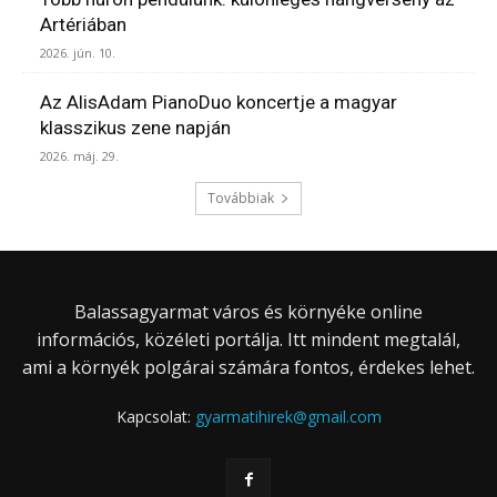
Artériában
2026. jún. 10.
Az AlisAdam PianoDuo koncertje a magyar
klasszikus zene napján
2026. máj. 29.
Továbbiak
Balassagyarmat város és környéke online
információs, közéleti portálja. Itt mindent megtalál,
ami a környék polgárai számára fontos, érdekes lehet.
Kapcsolat:
gyarmatihirek@gmail.com