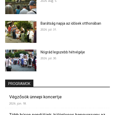
2026. aug. 5.
Barátság napja az idősek otthonában
2026. júl. 31.
Nógrád legszebb hétvégéje
2026. júl. 30.
PROGRAMOK
Végzősök ünnepi koncertje
2026. jún. 18.
Több húron pendülünk: különleges hangverseny az