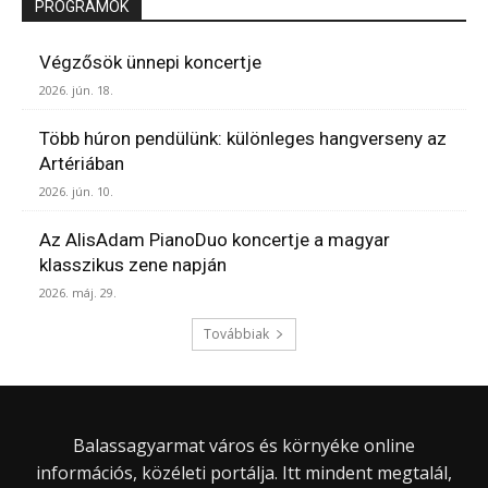
PROGRAMOK
Végzősök ünnepi koncertje
2026. jún. 18.
Több húron pendülünk: különleges hangverseny az
Artériában
2026. jún. 10.
Az AlisAdam PianoDuo koncertje a magyar
klasszikus zene napján
2026. máj. 29.
Továbbiak
Balassagyarmat város és környéke online
információs, közéleti portálja. Itt mindent megtalál,