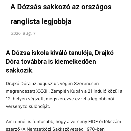
A Dózsás sakkozó az országos
ranglista legjobbja
2026. aug. 7.
A Dózsa iskola kiváló tanulója, Drajkó
Dóra továbbra is kiemelkedően
sakkozik.
Drajkó Dóra az augusztus végén Szerencsen
megrendezett XXXIII. Zemplén Kupán a 21 induló közül a
12. helyen végzett, megszerezve ezzel a legjobb női
versenyző különdíját.
Ami ennél is fontosabb, hogy a verseny FIDE értékszám
szerző (A Nemzetközi Sakkszövetség 1970-ben