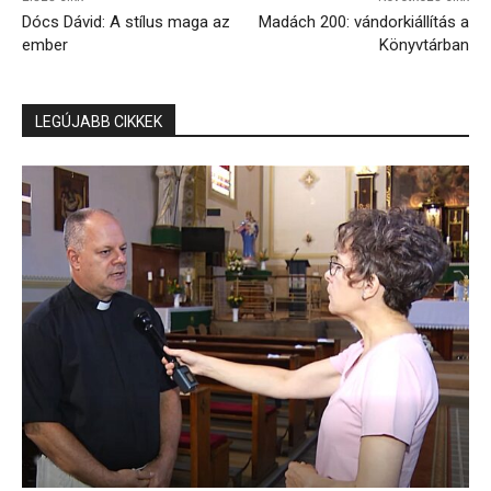
Dócs Dávid: A stílus maga az
Madách 200: vándorkiállítás a
ember
Könyvtárban
LEGÚJABB CIKKEK