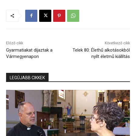
Előző cikk
Következő cikk
Gyarmatiakat díjaztak a
Telek 80: Élethű alkotásokból
Vármegyenapon
nyílt életmű kiállítás
LEGÚJABB CIKKEK