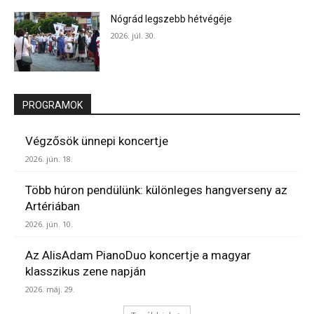
Nógrád legszebb hétvégéje
2026. júl. 30.
PROGRAMOK
Végzősök ünnepi koncertje
2026. jún. 18.
Több húron pendülünk: különleges hangverseny az
Artériában
2026. jún. 10.
Az AlisAdam PianoDuo koncertje a magyar
klasszikus zene napján
2026. máj. 29.