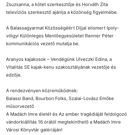
Zsuzsanna, a kötet szerkesztője és Horváth Zita
televíziós szerkesztő ajánlja a közönség figyelmébe.
A Balassagyarmat Közösségéért Díjjal elismert Ipoly-
völgyi Különleges Mentőegyesületet Renner Péter
kommunikációs vezető mutatja be.
Aranyos kajakosok – Vendégünk Ulveczki Edina, a
Vitalitás SE kajak-kenu szakosztályának vezetője és
edzője.
A rendezvényen közreműködnek:
Balassi Band, Bourbon Folks, Szalai-Lovász Emőke
műsorvezető
A Madách Imre életét és Az ember tragédiáját feldolgozó
vándorkiállítás 16 órától megtekinthető a Madách Imre
Városi Könyvtár galériáján!