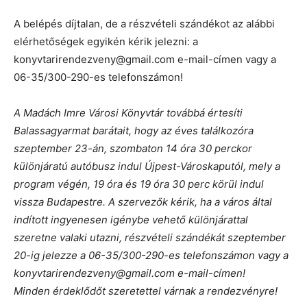
A belépés díjtalan, de a részvételi szándékot az alábbi
elérhetőségek egyikén kérik jelezni: a
konyvtarirendezveny@gmail.com e-mail-címen vagy a
06-35/300-290-es telefonszámon!
A Madách Imre Városi Könyvtár továbbá értesíti
Balassagyarmat barátait, hogy az éves találkozóra
szeptember 23-án, szombaton 14 óra 30 perckor
különjáratú autóbusz indul Újpest-Városkaputól, mely a
program végén, 19 óra és 19 óra 30 perc körül indul
vissza Budapestre. A szervezők kérik, ha a város által
indított ingyenesen igénybe vehető különjárattal
szeretne valaki utazni, részvételi szándékát szeptember
20-ig jelezze a 06-35/300-290-es telefonszámon vagy a
konyvtarirendezveny@gmail.com e-mail-címen!
Minden érdeklődőt szeretettel várnak a rendezvényre!