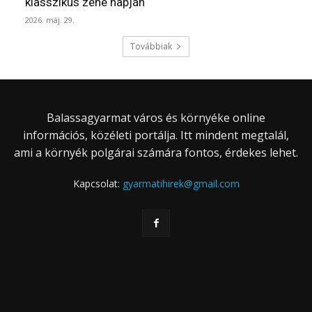
klasszikus zene napján
2026. máj. 29.
Továbbiak
Balassagyarmat város és környéke online
információs, közéleti portálja. Itt mindent megtalál,
ami a környék polgárai számára fontos, érdekes lehet.
Kapcsolat:
gyarmatihirek@gmail.com