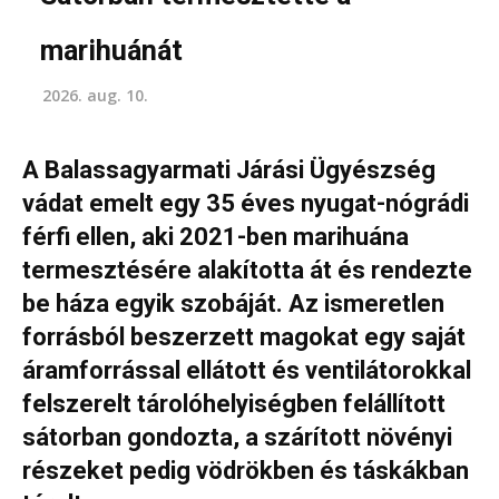
marihuánát
2026. aug. 10.
A Balassagyarmati Járási Ügyészség
vádat emelt egy 35 éves nyugat-nógrádi
férfi ellen, aki 2021-ben marihuána
termesztésére alakította át és rendezte
be háza egyik szobáját. Az ismeretlen
forrásból beszerzett magokat egy saját
áramforrással ellátott és ventilátorokkal
felszerelt tárolóhelyiségben felállított
sátorban gondozta, a szárított növényi
részeket pedig vödrökben és táskákban