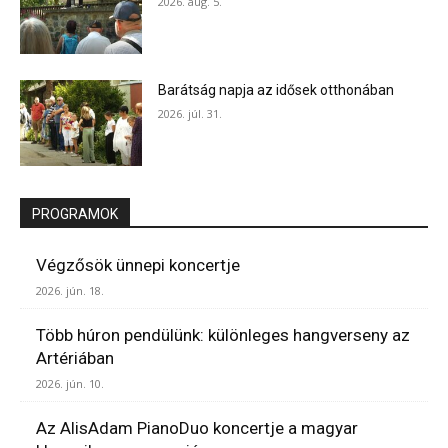
2026. aug. 5.
Barátság napja az idősek otthonában
2026. júl. 31.
PROGRAMOK
Végzősök ünnepi koncertje
2026. jún. 18.
Több húron pendülünk: különleges hangverseny az
Artériában
2026. jún. 10.
Az AlisAdam PianoDuo koncertje a magyar