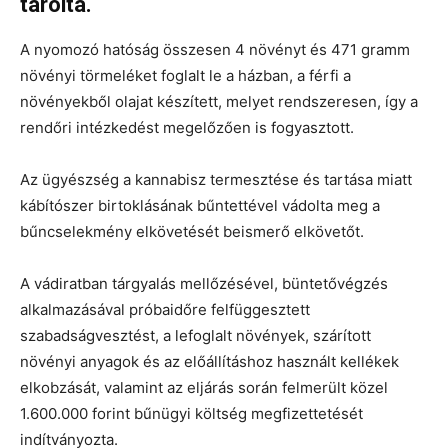
tárolta.
A nyomozó hatóság összesen 4 növényt és 471 gramm
növényi törmeléket foglalt le a házban, a férfi a
növényekből olajat készített, melyet rendszeresen, így a
rendőri intézkedést megelőzően is fogyasztott.
Az ügyészség a kannabisz termesztése és tartása miatt
kábítószer birtoklásának bűntettével vádolta meg a
bűncselekmény elkövetését beismerő elkövetőt.
A vádiratban tárgyalás mellőzésével, büntetővégzés
alkalmazásával próbaidőre felfüggesztett
szabadságvesztést, a lefoglalt növények, szárított
növényi anyagok és az előállításhoz használt kellékek
elkobzását, valamint az eljárás során felmerült közel
1.600.000 forint bűnügyi költség megfizettetését
indítványozta.