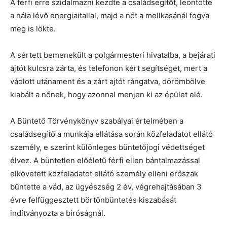
A férfi erre szidalmazni kezdte a családsegítőt, leöntötte
a nála lévő energiaitallal, majd a nőt a mellkasánál fogva
meg is lökte.
A sértett bemenekült a polgármesteri hivatalba, a bejárati
ajtót kulcsra zárta, és telefonon kért segítséget, mert a
vádlott utánament és a zárt ajtót rángatva, dörömbölve
kiabált a nőnek, hogy azonnal menjen ki az épület elé.
A Büntető Törvénykönyv szabályai értelmében a
családsegítő a munkája ellátása során közfeladatot ellátó
személy, e szerint különleges büntetőjogi védettséget
élvez. A büntetlen előéletű férfi ellen bántalmazással
elkövetett közfeladatot ellátó személy elleni erőszak
bűntette a vád, az ügyészség 2 év, végrehajtásában 3
évre felfüggesztett börtönbüntetés kiszabását
indítványozta a bíróságnál.