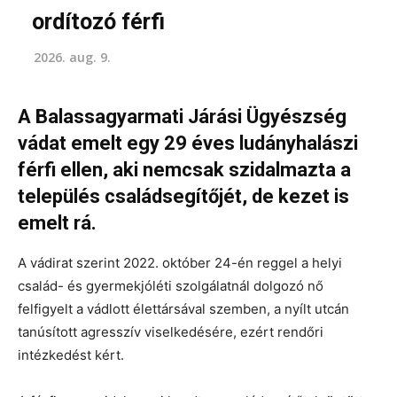
ordítozó férfi
2026. aug. 9.
A Balassagyarmati Járási Ügyészség
vádat emelt egy 29 éves ludányhalászi
férfi ellen, aki nemcsak szidalmazta a
település családsegítőjét, de kezet is
emelt rá.
A vádirat szerint 2022. október 24-én reggel a helyi
család- és gyermekjóléti szolgálatnál dolgozó nő
felfigyelt a vádlott élettársával szemben, a nyílt utcán
tanúsított agresszív viselkedésére, ezért rendőri
intézkedést kért.