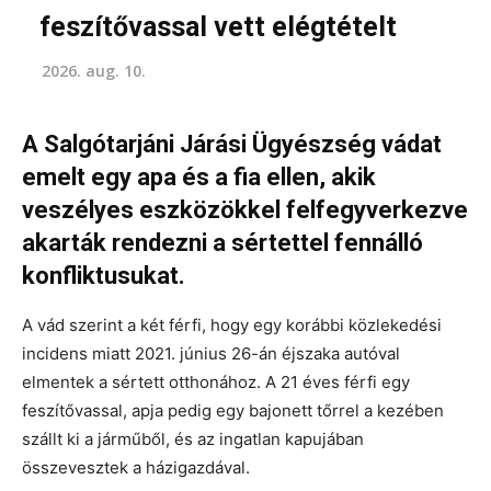
feszítővassal vett elégtételt
2026. aug. 10.
A Salgótarjáni Járási Ügyészség vádat
emelt egy apa és a fia ellen, akik
veszélyes eszközökkel felfegyverkezve
akarták rendezni a sértettel fennálló
konfliktusukat.
A vád szerint a két férfi, hogy egy korábbi közlekedési
incidens miatt 2021. június 26-án éjszaka autóval
elmentek a sértett otthonához. A 21 éves férfi egy
feszítővassal, apja pedig egy bajonett tőrrel a kezében
szállt ki a járműből, és az ingatlan kapujában
összevesztek a házigazdával.