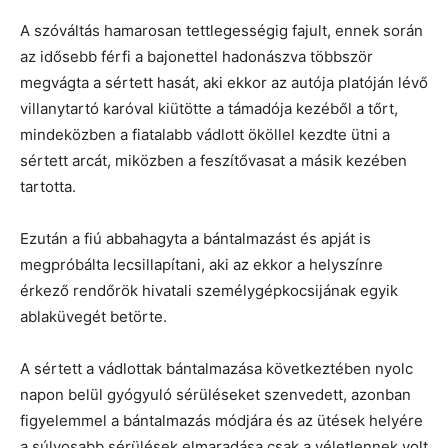
A szóváltás hamarosan tettlegességig fajult, ennek során
az idősebb férfi a bajonettel hadonászva többször
megvágta a sértett hasát, aki ekkor az autója platóján lévő
villanytartó karóval kiütötte a támadója kezéből a tőrt,
mindeközben a fiatalabb vádlott ököllel kezdte ütni a
sértett arcát, miközben a feszítővasat a másik kezében
tartotta.
Ezután a fiú abbahagyta a bántalmazást és apját is
megpróbálta lecsillapítani, aki az ekkor a helyszínre
érkező rendőrök hivatali személygépkocsijának egyik
ablaküvegét betörte.
A sértett a vádlottak bántalmazása következtében nyolc
napon belül gyógyuló sérüléseket szenvedett, azonban
figyelemmel a bántalmazás módjára és az ütések helyére
a súlyosabb sérülések elmaradása csak a véletlennek volt