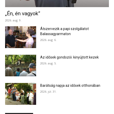
„Én, én vagyok”
2026. aug. 9.
Átszervezik a papi szolgálatot
Balassagyarmaton
2026. aug. 6.
Az idősek gondozói: kinyújtott kezek
2026. aug. 5.
Barátság napja az idősek otthonában
2026. júl. 31.