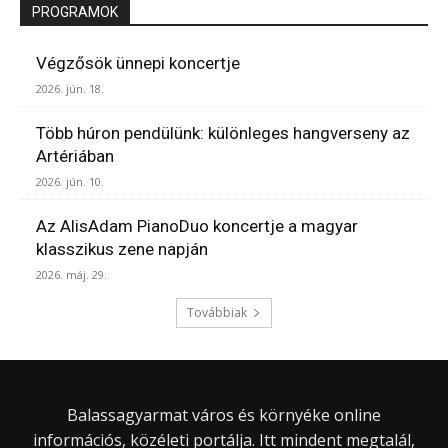
PROGRAMOK
Végzősök ünnepi koncertje
2026. jún. 18.
Több húron pendülünk: különleges hangverseny az
Artériában
2026. jún. 10.
Az AlisAdam PianoDuo koncertje a magyar
klasszikus zene napján
2026. máj. 29.
Továbbiak
Balassagyarmat város és környéke online
információs, közéleti portálja. Itt mindent megtalál,