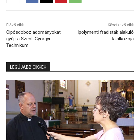
Előző cikk
Következő cikk
Cipősdoboz adományokat
Ipolymenti fradisták alakuló
gyűjt a Szent-Györgyi
találkozója
Technikum
LEGÚJABB CIKKEK