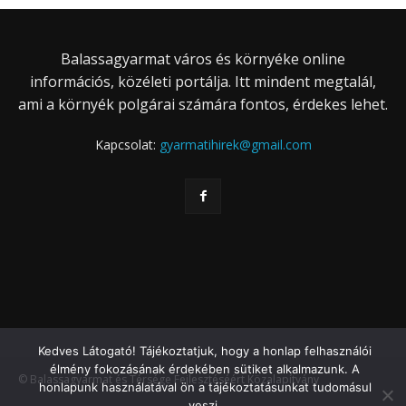
Balassagyarmat város és környéke online
információs, közéleti portálja. Itt mindent megtalál,
ami a környék polgárai számára fontos, érdekes lehet.
Kapcsolat:
gyarmatihirek@gmail.com
Kedves Látogató! Tájékoztatjuk, hogy a honlap felhasználói
élmény fokozásának érdekében sütiket alkalmazunk. A
© Balassagyarmat és Térsége Fejlesztéséért Közalapítvány
honlapunk használatával ön a tájékoztatásunkat tudomásul
veszi.