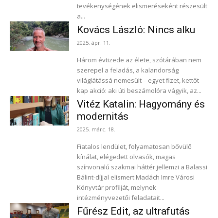
tevékenységének elismeréseként részesült
a...
Kovács László: Nincs alku
2025. ápr. 11.
Három évtizede az élete, szótárában nem
szerepel a feladás, a kalandorság
világlátássá nemesült – egyet fizet, kettőt
kap akció: aki úti beszámolóra vágyik, az...
Vitéz Katalin: Hagyomány és
modernitás
2025. márc. 18.
Fiatalos lendület, folyamatosan bővülő
kínálat, elégedett olvasók, magas
színvonalú szakmai háttér jellemzi a Balassi
Bálint-díjjal elismert Madách Imre Városi
Könyvtár profilját, melynek
intézményvezetői feladatait...
Fűrész Edit, az ultrafutás