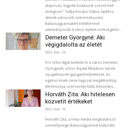
alaposan, legjobb tudásunk szerint kell
elvégezni.” Vallja Kovács Gábor építész,
akinek városunk önkormányzata
Balassagyarmatért Emlékérmet
adományozott a város épített örökségéért...
Demeter Györgyné: Aki
végigdalolta az életét
2025. febr. 25.
Pro Urbe-díjjal tüntette ki a város Demeter
Györgynét, a Kiss Árpád Általános Iskola
nyugalmazott igazgatóhelyettesét. Az
egykori ének-zene tagozat megálmodója,
létrehozója, szervezője több évtizedes...
Horváth Zita: Aki hitelesen
közvetít értékeket
2025. febr. 19.
Horváth Zita, a helyi média meghatározó
személyisége Balassagyarmat kulturális