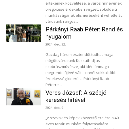
értékeinek közvetítése, a város hírnevének
öregbítése érdekében végzett sokoldalú
munkásságának elismeréseként vehette át
városunk rangos...
Párkányi Raab Péter: Rend és
nyugalom
2024. dec. 22.
Gazdag három esztendőt tudhat maga
mögött városunk Kossuth-díjas
szobrászművésze, aki idén önmaga
megrendelőjévé vált – ennél sokkal több
érdekesség kiderül a Párkányi Raab
Péterrel...
Veres József: A szépjó-
keresés hitével
2024. dec. 9.
„A szavak és képek közvetítő erejére a 40
éves tanári munkám folytatásaként