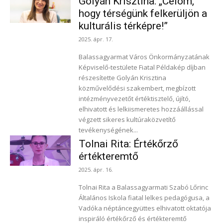
Golyán Krisztina: „Célom,
hogy térségünk felkerüljön a
kulturális térképre!”
2025. ápr. 17.
Balassagyarmat Város Önkormányzatának
Képviselő-testülete Fiatal Példakép díjban
részesítette Golyán Krisztina
közművelődési szakembert, megbízott
intézményvezetőt értéktisztelő, újító,
elhivatott és lelkiismeretes hozzáállással
végzett sikeres kultúraközvetítő
tevékenységének...
Tolnai Rita: Értékőrző
értékteremtő
2025. ápr. 16.
Tolnai Rita a Balassagyarmati Szabó Lőrinc
Általános Iskola fiatal lelkes pedagógusa, a
Vadóka néptáncegyüttes elhivatott oktatója
inspiráló értékőrző és értékteremtő