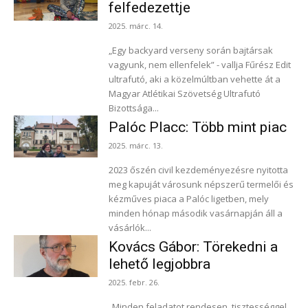
felfedezettje
2025. márc. 14.
„Egy backyard verseny során bajtársak
vagyunk, nem ellenfelek” - vallja Fűrész Edit
ultrafutó, aki a közelmúltban vehette át a
Magyar Atlétikai Szövetség Ultrafutó
Bizottsága...
Palóc Placc: Több mint piac
2025. márc. 13.
2023 őszén civil kezdeményezésre nyitotta
meg kapuját városunk népszerű termelői és
kézműves piaca a Palóc ligetben, mely
minden hónap második vasárnapján áll a
vásárlók...
Kovács Gábor: Törekedni a
lehető legjobbra
2025. febr. 26.
„Minden feladatot rendesen, tisztességgel,