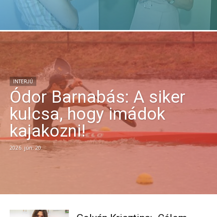
INTERJÚ
Ódor Barnabás: A siker
kulcsa, hogy imádok
kajakozni!
2026. jún. 20.