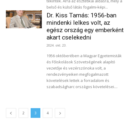
tekintek. Arra az esztétikai áldásra, mely a
belső és külső látás fogalmi-képi...
Dr. Kiss Tamás: 1956-ban
mindenki lelkes volt, az
egész ország egy emberként
akart cselekedni
2024. okt. 23.
1956 októberében a Magyar Egyetemisták
és Főiskolások Szövetségének alapító
vezetője és vezérszónoka volt, a
rendezvényeiken megfogalmazott
követelések lettek a forradalom és
szabadságharc országos követelései....
2
3
4