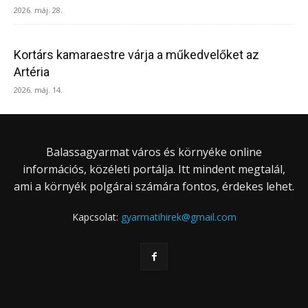
2026. máj. 28.
Kortárs kamaraestre várja a műkedvelőket az
Artéria
2026. máj. 14.
Balassagyarmat város és környéke online
információs, közéleti portálja. Itt mindent megtalál,
ami a környék polgárai számára fontos, érdekes lehet.
Kapcsolat:
gyarmatihirek@gmail.com