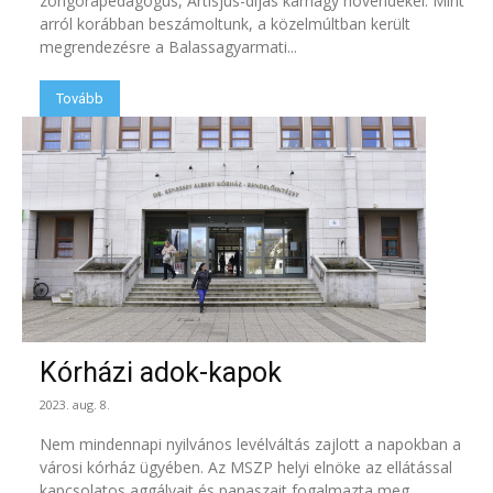
zongorapedagógus, Artisjus-díjas karnagy növendékei. Mint
arról korábban beszámoltunk, a közelmúltban került
megrendezésre a Balassagyarmati...
Tovább
Kórházi adok-kapok
2023. aug. 8.
Nem mindennapi nyilvános levélváltás zajlott a napokban a
városi kórház ügyében. Az MSZP helyi elnöke az ellátással
kapcsolatos aggályait és panaszait fogalmazta meg,