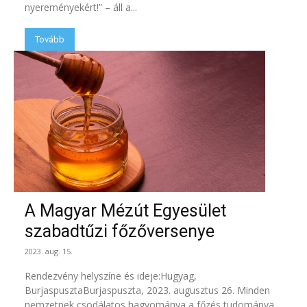
nyereményekért!” – áll a...
Tovább
A Magyar Mézút Egyesület
szabadtűzi főzőversenye
2023. aug. 15.
Rendezvény helyszíne és ideje:Hugyag,
BurjaspusztaBurjaspuszta, 2023. augusztus 26. Minden
nemzetnek csodálatos hagyománya a főzés tudománya.