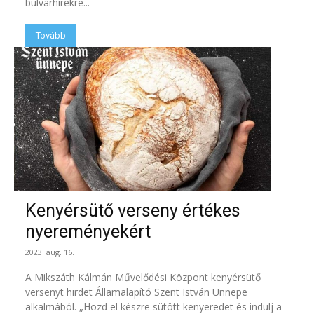
bulvárhírekre...
Tovább
Kenyérsütő verseny értékes
nyereményekért
2023. aug. 16.
A Mikszáth Kálmán Művelődési Központ kenyérsütő
versenyt hirdet Államalapító Szent István Ünnepe
alkalmából. „Hozd el készre sütött kenyeredet és indulj a