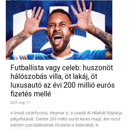
Futballista vagy celeb: huszonöt
hálószobás villa, öt lakáj, öt
luxusautó az évi 200 millió eurós
fizetés mellé
2023. aug. 17.
A brazil sztárfocista, Neymar Jr. a szaúdi Al-Hilalnál folytatja
pályafutását. Évente 200 millió eurót keres majd, ám most
extrém szerződéseinek részletei is kiderültek. A