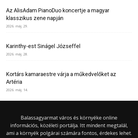
Az AlisAdam PianoDuo koncertje a magyar
klasszikus zene napján
2026. máj. 29.
Karinthy-est Sinágel Józseffel
2026. máj. 28.
Kortárs kamaraestre várja a műkedvelőket az
Artéria
2026. máj. 14.
Balassagyarmat város és környéke online
információs, közéleti portálja. Itt mindent megtalál,
ami a környék polgárai számára fontos, érdekes lehet.