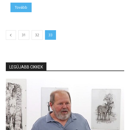
Tovább
31
32
33
LEGÚJABB CIKKEK