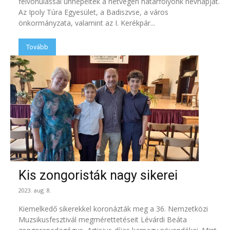
felvonulással ünnepelték a hétvégén határfolyónk névnapját.
Az Ipoly Túra Egyesület, a Badiszvse, a város
önkormányzata, valamint az I. Kerékpár...
Tovább
Kis zongoristák nagy sikerei
2023. aug. 8.
Kiemelkedő sikerekkel koronázták meg a 36. Nemzetközi
Muzsikusfesztivál megmérettetéseit Lévárdi Beáta